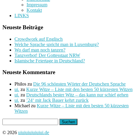
Impressum
Kontakt
LINKS
Neueste Beiträge
Crowdwork auf Englisch
Welche Sprache spricht man in Luxemburg?
Wo darf man noch tanzen?
Tanzverbot! Der Gottesstaat NRW
Islamische Feiertage in Deutschland?
Neueste Kommentare
Philos
zu
Die 96 schönsten Wörter der Deutschen Sprache
ui.
zu
Kurze Witze – Liste mit den besten 50 kürzesten Witzen
ui.
zu
Deutschlands bester Witz – das kann nur schief gehen
ui.
zu
’24‘ mit Jack Bauer kehrt zurück
Michael
zu
Kurze Witze – Liste mit den besten 50 kürzesten
Witzen
Suchen
nach:
© 2026
uiuiuiuiuiuiui.de