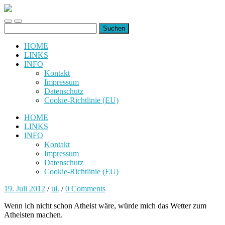
uiuiuiuiuiuiui.de
Toggle
Toggle
Suchen
mobile
search
nach:
menu
field
HOME
LINKS
INFO
Kontakt
Impressum
Datenschutz
Cookie-Richtlinie (EU)
HOME
LINKS
INFO
Kontakt
Impressum
Datenschutz
Cookie-Richtlinie (EU)
19. Juli 2012
/
ui.
/
0 Comments
Wenn ich nicht schon Atheist wäre, würde mich das Wetter zum
Atheisten machen.