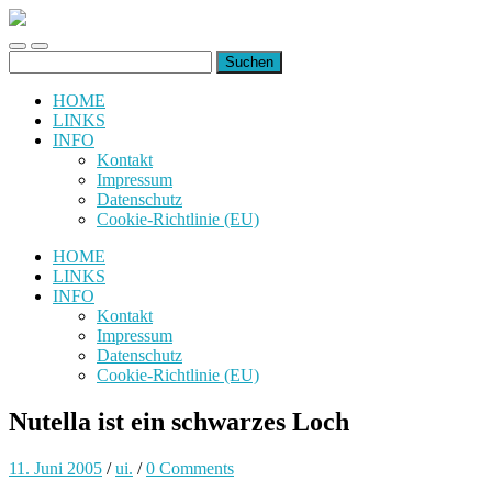
uiuiuiuiuiuiui.de
Toggle
Toggle
Suchen
mobile
search
nach:
menu
field
HOME
LINKS
INFO
Kontakt
Impressum
Datenschutz
Cookie-Richtlinie (EU)
HOME
LINKS
INFO
Kontakt
Impressum
Datenschutz
Cookie-Richtlinie (EU)
Nutella ist ein schwarzes Loch
11. Juni 2005
/
ui.
/
0 Comments