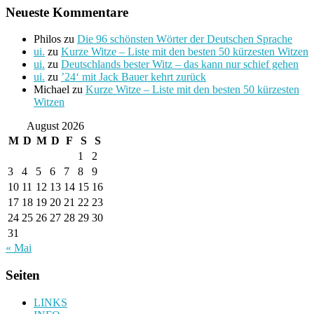
Neueste Kommentare
Philos
zu
Die 96 schönsten Wörter der Deutschen Sprache
ui.
zu
Kurze Witze – Liste mit den besten 50 kürzesten Witzen
ui.
zu
Deutschlands bester Witz – das kann nur schief gehen
ui.
zu
’24‘ mit Jack Bauer kehrt zurück
Michael
zu
Kurze Witze – Liste mit den besten 50 kürzesten
Witzen
August 2026
M
D
M
D
F
S
S
1
2
3
4
5
6
7
8
9
10
11
12
13
14
15
16
17
18
19
20
21
22
23
24
25
26
27
28
29
30
31
« Mai
Seiten
LINKS