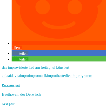
teilen
teilen
teilen
das improvisierte lied am freitag
,
ui künstlert
aida
aidavita
impro
impromusik
improtheater
lied
oloprogramm
Previous post
Beethoven, der Derwisch
Next post