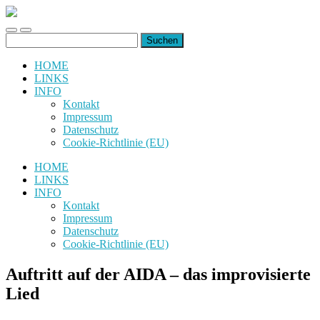
uiuiuiuiuiuiui.de
Toggle
Toggle
Suchen
mobile
search
nach:
menu
field
HOME
LINKS
INFO
Kontakt
Impressum
Datenschutz
Cookie-Richtlinie (EU)
HOME
LINKS
INFO
Kontakt
Impressum
Datenschutz
Cookie-Richtlinie (EU)
Auftritt auf der AIDA – das improvisierte
Lied