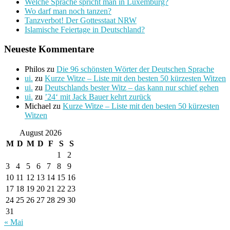
Welche Sprache spricht man in Luxemburg?
Wo darf man noch tanzen?
Tanzverbot! Der Gottesstaat NRW
Islamische Feiertage in Deutschland?
Neueste Kommentare
Philos
zu
Die 96 schönsten Wörter der Deutschen Sprache
ui.
zu
Kurze Witze – Liste mit den besten 50 kürzesten Witzen
ui.
zu
Deutschlands bester Witz – das kann nur schief gehen
ui.
zu
’24‘ mit Jack Bauer kehrt zurück
Michael
zu
Kurze Witze – Liste mit den besten 50 kürzesten
Witzen
August 2026
M
D
M
D
F
S
S
1
2
3
4
5
6
7
8
9
10
11
12
13
14
15
16
17
18
19
20
21
22
23
24
25
26
27
28
29
30
31
« Mai