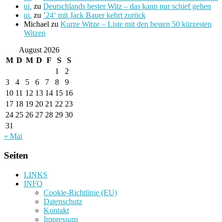
ui.
zu
Deutschlands bester Witz – das kann nur schief gehen
ui.
zu
’24‘ mit Jack Bauer kehrt zurück
Michael
zu
Kurze Witze – Liste mit den besten 50 kürzesten
Witzen
August 2026
M
D
M
D
F
S
S
1
2
3
4
5
6
7
8
9
10
11
12
13
14
15
16
17
18
19
20
21
22
23
24
25
26
27
28
29
30
31
« Mai
Seiten
LINKS
INFO
Cookie-Richtlinie (EU)
Datenschutz
Kontakt
Impressum