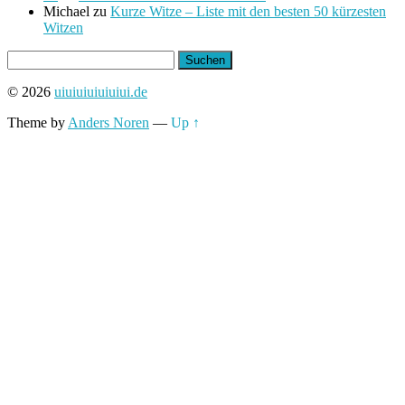
Michael
zu
Kurze Witze – Liste mit den besten 50 kürzesten
Witzen
Suchen
nach:
© 2026
uiuiuiuiuiuiui.de
Theme by
Anders Noren
—
Up ↑