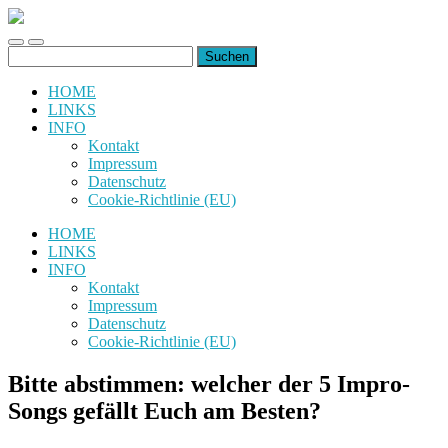
uiuiuiuiuiuiui.de
Toggle
Toggle
Suchen
mobile
search
nach:
menu
field
HOME
LINKS
INFO
Kontakt
Impressum
Datenschutz
Cookie-Richtlinie (EU)
HOME
LINKS
INFO
Kontakt
Impressum
Datenschutz
Cookie-Richtlinie (EU)
Bitte abstimmen: welcher der 5 Impro-
Songs gefällt Euch am Besten?