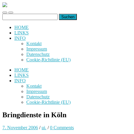
uiuiuiuiuiuiui.de
Toggle
Toggle
Suchen
mobile
search
nach:
menu
field
HOME
LINKS
INFO
Kontakt
Impressum
Datenschutz
Cookie-Richtlinie (EU)
HOME
LINKS
INFO
Kontakt
Impressum
Datenschutz
Cookie-Richtlinie (EU)
Bringdienste in Köln
7. November 2006
/
ui.
/
0 Comments