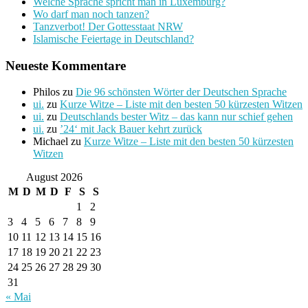
Welche Sprache spricht man in Luxemburg?
Wo darf man noch tanzen?
Tanzverbot! Der Gottesstaat NRW
Islamische Feiertage in Deutschland?
Neueste Kommentare
Philos
zu
Die 96 schönsten Wörter der Deutschen Sprache
ui.
zu
Kurze Witze – Liste mit den besten 50 kürzesten Witzen
ui.
zu
Deutschlands bester Witz – das kann nur schief gehen
ui.
zu
’24‘ mit Jack Bauer kehrt zurück
Michael
zu
Kurze Witze – Liste mit den besten 50 kürzesten
Witzen
August 2026
M
D
M
D
F
S
S
1
2
3
4
5
6
7
8
9
10
11
12
13
14
15
16
17
18
19
20
21
22
23
24
25
26
27
28
29
30
31
« Mai