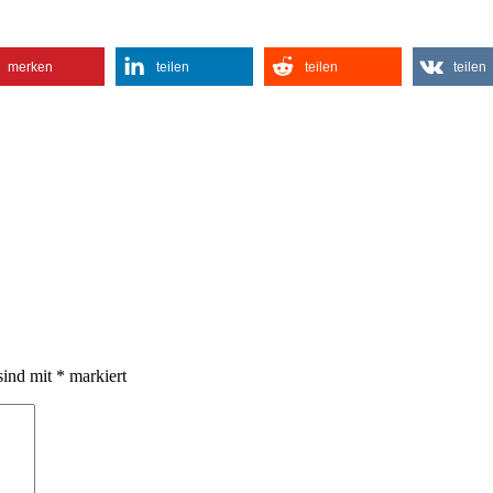
merken
teilen
teilen
teilen
sind mit
*
markiert