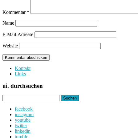
Kommentar
*
Name
E-Mail-Adresse
Website
Kontakt
Links
ui. durchsuchen
Suchen
nach:
facebook
instagram
youtube
twitter
linkedin
tumblr