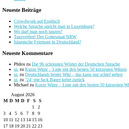
Neueste Beiträge
Crowdwork auf Englisch
Welche Sprache spricht man in Luxemburg?
Wo darf man noch tanzen?
Tanzverbot! Der Gottesstaat NRW
Islamische Feiertage in Deutschland?
Neueste Kommentare
Philos
zu
Die 96 schönsten Wörter der Deutschen Sprache
ui.
zu
Kurze Witze – Liste mit den besten 50 kürzesten Witzen
ui.
zu
Deutschlands bester Witz – das kann nur schief gehen
ui.
zu
’24‘ mit Jack Bauer kehrt zurück
Michael
zu
Kurze Witze – Liste mit den besten 50 kürzesten W
August 2026
M
D
M
D
F
S
S
1
2
3
4
5
6
7
8
9
10
11
12
13
14
15
16
17
18
19
20
21
22
23