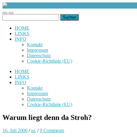
uiuiuiuiuiuiui.de
Toggle
Toggle
Suchen
mobile
search
nach:
menu
field
HOME
LINKS
INFO
Kontakt
Impressum
Datenschutz
Cookie-Richtlinie (EU)
HOME
LINKS
INFO
Kontakt
Impressum
Datenschutz
Cookie-Richtlinie (EU)
Warum liegt denn da Stroh?
16. Juli 2006
/
ui.
/
0 Comments