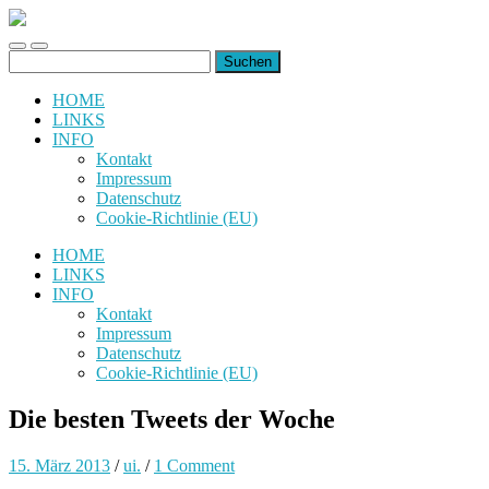
uiuiuiuiuiuiui.de
Toggle
Toggle
Suchen
mobile
search
nach:
menu
field
HOME
LINKS
INFO
Kontakt
Impressum
Datenschutz
Cookie-Richtlinie (EU)
HOME
LINKS
INFO
Kontakt
Impressum
Datenschutz
Cookie-Richtlinie (EU)
Die besten Tweets der Woche
15. März 2013
/
ui.
/
1 Comment