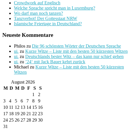
Crowdwork auf Englisch
Welche Sprache spricht man in Luxemburg?
Wo darf man noch tanzen?
Tanzverbot! Der Gottesstaat NRW
Islamische Feiertage in Deutschland?
Neueste Kommentare
Philos
zu
Die 96 schönsten Wörter der Deutschen Sprache
ui.
zu
Kurze Witze – Liste mit den besten 50 kürzesten Witzen
ui.
zu
Deutschlands bester Witz – das kann nur schief gehen
ui.
zu
’24‘ mit Jack Bauer kehrt zurück
Michael
zu
Kurze Witze – Liste mit den besten 50 kürzesten
Witzen
August 2026
M
D
M
D
F
S
S
1
2
3
4
5
6
7
8
9
10
11
12
13
14
15
16
17
18
19
20
21
22
23
24
25
26
27
28
29
30
31