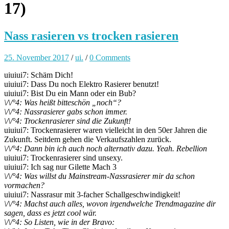
17)
Nass rasieren vs trocken rasieren
25. November 2017
/
ui.
/
0 Comments
uiuiui7: Schäm Dich!
uiuiui7: Dass Du noch Elektro Rasierer benutzt!
uiuiui7: Bist Du ein Mann oder ein Bub?
\/\/°4: Was heißt bitteschön „noch“?
\/\/°4: Nassrasierer gabs schon immer.
\/\/°4: Trockenrasierer sind die Zukunft!
uiuiui7: Trockenrasierer waren vielleicht in den 50er Jahren die
Zukunft. Seitdem gehen die Verkaufszahlen zurück.
\/\/°4: Dann bin ich auch noch alternativ dazu. Yeah. Rebellion
uiuiui7: Trockenrasierer sind unsexy.
uiuiui7: Ich sag nur Gilette Mach 3
\/\/°4: Was willst du Mainstream-Nassrasierer mir da schon
vormachen?
uiuiui7: Nassrasur mit 3-facher Schallgeschwindigkeit!
\/\/°4: Machst auch alles, wovon irgendwelche Trendmagazine dir
sagen, dass es jetzt cool wär.
\/\/°4: So Listen, wie in der Bravo: