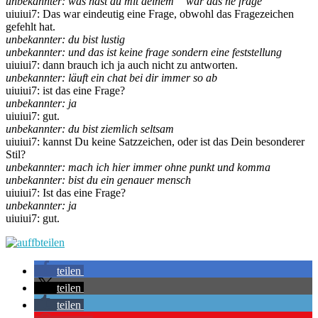
unbekannter: was hast du mit deinem “ war das ne frage“
uiuiui7: Das war eindeutig eine Frage, obwohl das Fragezeichen
gefehlt hat.
unbekannter: du bist lustig
unbekannter: und das ist keine frage sondern eine feststellung
uiuiui7: dann brauch ich ja auch nicht zu antworten.
unbekannter: läuft ein chat bei dir immer so ab
uiuiui7: ist das eine Frage?
unbekannter: ja
uiuiui7: gut.
unbekannter: du bist ziemlich seltsam
uiuiui7: kannst Du keine Satzzeichen, oder ist das Dein besonderer
Stil?
unbekannter: mach ich hier immer ohne punkt und komma
unbekannter: bist du ein genauer mensch
uiuiui7: Ist das eine Frage?
unbekannter: ja
uiuiui7: gut.
teilen
teilen
teilen