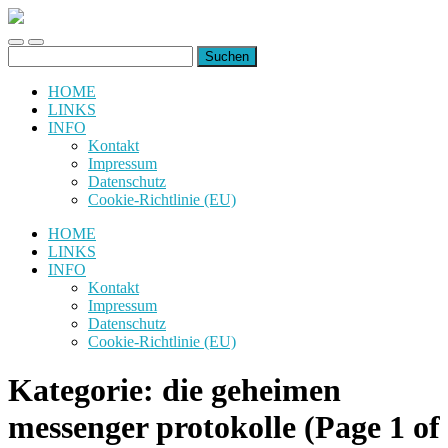
uiuiuiuiuiuiui.de
Toggle
Toggle
Suchen
mobile
search
nach:
menu
field
HOME
LINKS
INFO
Kontakt
Impressum
Datenschutz
Cookie-Richtlinie (EU)
HOME
LINKS
INFO
Kontakt
Impressum
Datenschutz
Cookie-Richtlinie (EU)
Kategorie:
die geheimen
messenger protokolle
(Page 1 of