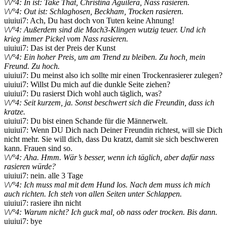
\/\/°4: In ist: Take That, Christina Aguilera, Nass rasieren.
\/\/°4: Out ist: Schlaghosen, Beckham, Trocken rasieren.
uiuiui7: Ach, Du hast doch von Tuten keine Ahnung!
\/\/°4: Außerdem sind die Mach3-Klingen wutzig teuer. Und ich
krieg immer Pickel vom Nass rasieren.
uiuiui7: Das ist der Preis der Kunst
\/\/°4: Ein hoher Preis, um am Trend zu bleiben. Zu hoch, mein
Freund. Zu hoch.
uiuiui7: Du meinst also ich sollte mir einen Trockenrasierer zulegen?
uiuiui7: Willst Du mich auf die dunkle Seite ziehen?
uiuiui7: Du rasierst Dich wohl auch täglich, was?
\/\/°4: Seit kurzem, ja. Sonst beschwert sich die Freundin, dass ich
kratze.
uiuiui7: Du bist einen Schande für die Männerwelt.
uiuiui7: Wenn DU Dich nach Deiner Freundin richtest, will sie Dich
nicht mehr. Sie will dich, dass Du kratzt, damit sie sich beschweren
kann. Frauen sind so.
\/\/°4: Aha. Hmm. Wär’s besser, wenn ich täglich, aber dafür nass
rasieren würde?
uiuiui7: nein. alle 3 Tage
\/\/°4: Ich muss mal mit dem Hund los. Nach dem muss ich mich
auch richten. Ich steh von allen Seiten unter Schlappen.
uiuiui7: rasiere ihn nicht
\/\/°4: Warum nicht? Ich guck mal, ob nass oder trocken. Bis dann.
uiuiui7: bye