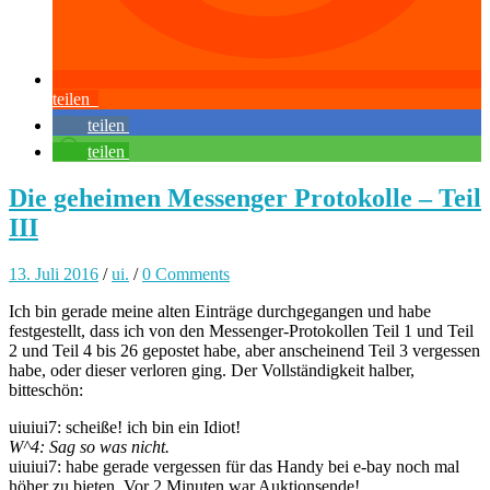
teilen
teilen
teilen
Die geheimen Messenger Protokolle – Teil
III
13. Juli 2016
/
ui.
/
0 Comments
Ich bin gerade meine alten Einträge durchgegangen und habe
festgestellt, dass ich von den Messenger-Protokollen Teil 1 und Teil
2 und Teil 4 bis 26 gepostet habe, aber anscheinend Teil 3 vergessen
habe, oder dieser verloren ging. Der Vollständigkeit halber,
bitteschön:
uiuiui7: scheiße! ich bin ein Idiot!
W^4: Sag so was nicht.
uiuiui7: habe gerade vergessen für das Handy bei e-bay noch mal
höher zu bieten. Vor 2 Minuten war Auktionsende!