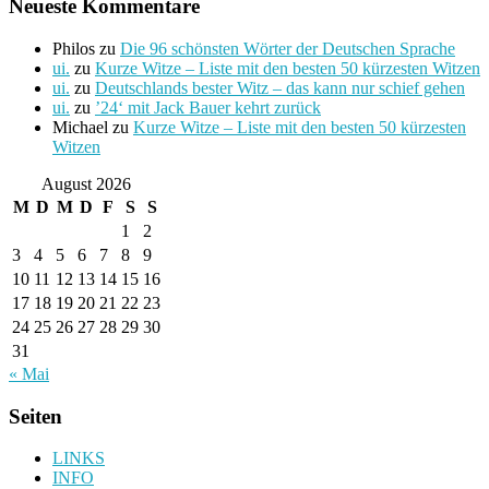
Neueste Kommentare
Philos
zu
Die 96 schönsten Wörter der Deutschen Sprache
ui.
zu
Kurze Witze – Liste mit den besten 50 kürzesten Witzen
ui.
zu
Deutschlands bester Witz – das kann nur schief gehen
ui.
zu
’24‘ mit Jack Bauer kehrt zurück
Michael
zu
Kurze Witze – Liste mit den besten 50 kürzesten
Witzen
August 2026
M
D
M
D
F
S
S
1
2
3
4
5
6
7
8
9
10
11
12
13
14
15
16
17
18
19
20
21
22
23
24
25
26
27
28
29
30
31
« Mai
Seiten
LINKS
INFO