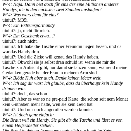
W^4: Naja. Dann biet doch für eins der eine Millionen anderer
Handys, die in den nächsten zwei Stunden auslaufen?
W^4: Was wars denn für eins?
uiuiui7: M35i
W^4: Ein Extremsporthandy
uiuiui7: ja, nicht für mich.
W^4: Ein Geschenk etwa…?
uiuiui7: auch nicht.
uiuiui7: Ich habe die Tasche einer Freundin liegen lassen, und da
war das Handy drin.
uiuiui7: Und die Zicke will genau das Handy haben.
uiuiui7: Obwohl sie ja selbst dran schuld ist, wenn sie mir die
Tasche zur Aufsicht gibt, nur damit sie tanzen kann, während meine
Gedanken gerade bei der Frau in meinem Arm sind.
W^4: Blöde Kuh aber auch. Denkt keinen Meter weit.
W^4: Ich sag dir was: Ich glaube, dass da überhaupt kein Handy
drinnen war.
uiuiui7: doch, das schon.
uiuiui7: Aber es war so ne pre-paid Karte, die schon seit nem Monat
kein Guthaben mehr hatte, weil sie kein Geld hat.
uiuiui7: Und nur noch angerufen werden konnte.
W^4: Ist doch ganz einfach:
Die Braut will ein Handy. Sie gibt dir die Tasche und lässt es von
einem Helfershelfer stehlen.
Die Braut in deinen Armen war natürlich auch mit im Spiel.