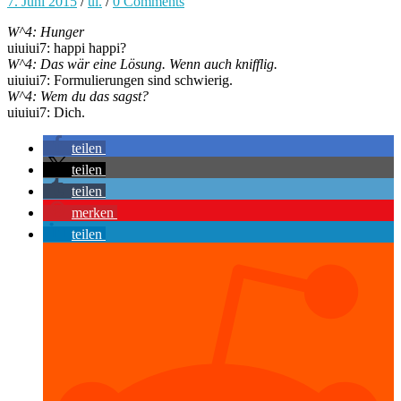
7. Juni 2015
/
ui.
/
0 Comments
W^4: Hunger
uiuiui7: happi happi?
W^4: Das wär eine Lösung. Wenn auch knifflig.
uiuiui7: Formulierungen sind schwierig.
W^4: Wem du das sagst?
uiuiui7: Dich.
teilen
teilen
teilen
merken
teilen