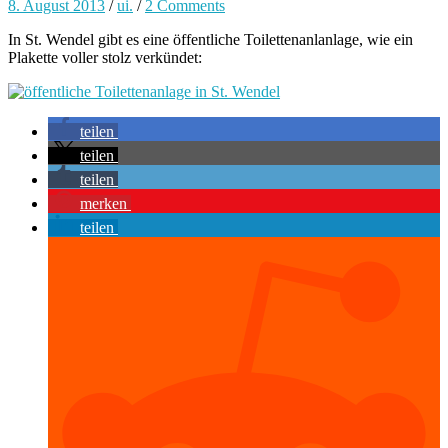
8. August 2013
/
ui.
/
2 Comments
In St. Wendel gibt es eine öffentliche Toilettenanlanlage, wie ein
Plakette voller stolz verkündet:
teilen
teilen
teilen
merken
teilen