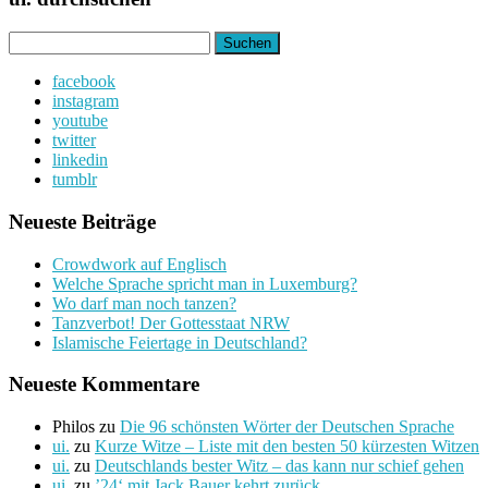
Suchen
nach:
facebook
instagram
youtube
twitter
linkedin
tumblr
Neueste Beiträge
Crowdwork auf Englisch
Welche Sprache spricht man in Luxemburg?
Wo darf man noch tanzen?
Tanzverbot! Der Gottesstaat NRW
Islamische Feiertage in Deutschland?
Neueste Kommentare
Philos
zu
Die 96 schönsten Wörter der Deutschen Sprache
ui.
zu
Kurze Witze – Liste mit den besten 50 kürzesten Witzen
ui.
zu
Deutschlands bester Witz – das kann nur schief gehen
ui.
zu
’24‘ mit Jack Bauer kehrt zurück