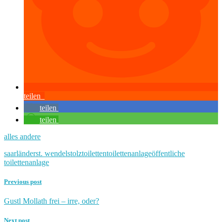
teilen
teilen
teilen
alles andere
saarländer
st. wendel
stolz
toiletten
toilettenanlage
öffentliche
toilettenanlage
Previous post
Gustl Mollath frei – irre, oder?
Next post