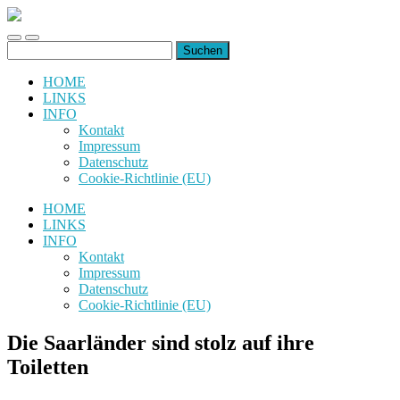
uiuiuiuiuiuiui.de
Toggle
Toggle
Suchen
mobile
search
nach:
menu
field
HOME
LINKS
INFO
Kontakt
Impressum
Datenschutz
Cookie-Richtlinie (EU)
HOME
LINKS
INFO
Kontakt
Impressum
Datenschutz
Cookie-Richtlinie (EU)
Die Saarländer sind stolz auf ihre
Toiletten