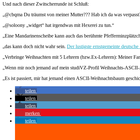
Und nach dieser Zwitscherrunde ist Schluß:
„@cbqma Du träumst von meiner Mutter??? Hab ich da was verpasst
„@soloony „widget“ hat irgendwas mit Hexerei zu tun.“
„Eine Mandarinenscheibe kann auch das berühmte Pfefferminzplätzch
„das kann doch nicht wahr sein.
Der lustigste ernstgemeinte deutsche 
„Verbringe Weihnachten mit 5 Lehrern (bzw.Ex-Lehrern): Meiner Familie. 
„Wenn mir noch jemand auf mein studiVZ-Profil Weihnachts-ASCII-Ar
„Es ist passiert, mir hat jemand einen ASCII-Weihnachtsbaum geschi
teilen
teilen
teilen
merken
teilen