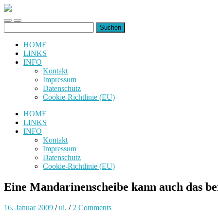
uiuiuiuiuiuiui.de
Toggle
Toggle
Suchen
mobile
search
nach:
menu
field
HOME
LINKS
INFO
Kontakt
Impressum
Datenschutz
Cookie-Richtlinie (EU)
HOME
LINKS
INFO
Kontakt
Impressum
Datenschutz
Cookie-Richtlinie (EU)
Eine Mandarinenscheibe kann auch das be
16. Januar 2009
/
ui.
/
2 Comments