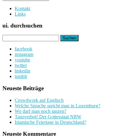
Kontakt
Links
ui. durchsuchen
Suchen
nach:
facebook
instagram
youtube
twitter
linkedin
tumblr
Neueste Beiträge
Crowdwork auf Englisch
Welche Sprache spricht man in Luxemburg?
Wo darf man noch tanzen?
Tanzverbot! Der Gottesstaat NRW
Islamische Feiertage in Deutschland?
Neueste Kommentare