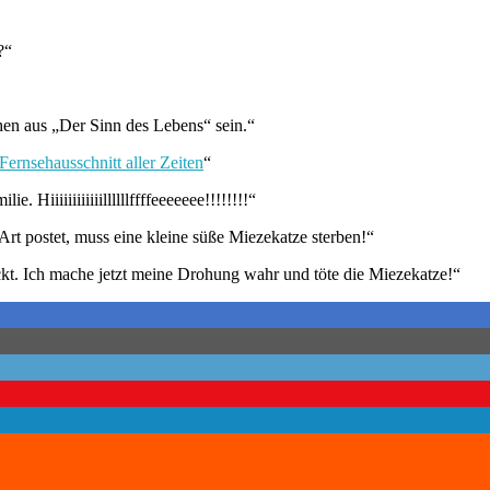
?“
en aus „Der Sinn des Lebens“ sein.“
Fernsehausschnitt aller Zeiten
“
Hiiiiiiiiiiiillllllffffeeeeeee!!!!!!!!“
t postet, muss eine kleine süße Miezekatze sterben!“
ckt. Ich mache jetzt meine Drohung wahr und töte die Miezekatze!“