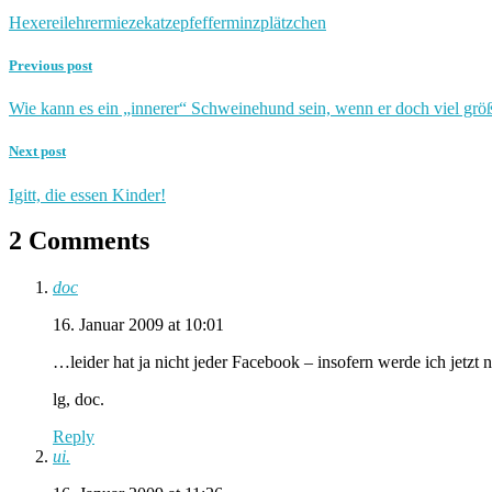
Hexerei
lehrer
miezekatze
pfefferminzplätzchen
Previous post
Wie kann es ein „innerer“ Schweinehund sein, wenn er doch viel größe
Next post
Igitt, die essen Kinder!
2 Comments
doc
16. Januar 2009 at 10:01
…leider hat ja nicht jeder Facebook – insofern werde ich jetz
lg, doc.
Reply
ui.