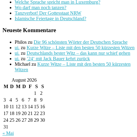
Welche Sprache spricht man in Luxemburg?
Wo darf man noch tanzen?
Tanzverbot! Der Gottesstaat NRW
Islamische Feiertage in Deutschland?
Neueste Kommentare
Philos
zu
Die 96 schönsten Wörter der Deutschen Sprache
ui.
zu
Kurze Witze – Liste mit den besten 50 kürzesten Witzen
ui.
zu
Deutschlands bester Witz – das kann nur schief gehen
ui.
zu
’24‘ mit Jack Bauer kehrt zurück
Michael
zu
Kurze Witze – Liste mit den besten 50 kürzesten
Witzen
August 2026
M
D
M
D
F
S
S
1
2
3
4
5
6
7
8
9
10
11
12
13
14
15
16
17
18
19
20
21
22
23
24
25
26
27
28
29
30
31
« Mai