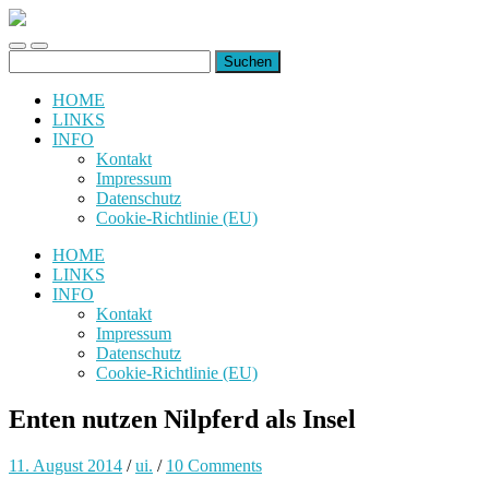
uiuiuiuiuiuiui.de
Toggle
Toggle
Suchen
mobile
search
nach:
menu
field
HOME
LINKS
INFO
Kontakt
Impressum
Datenschutz
Cookie-Richtlinie (EU)
HOME
LINKS
INFO
Kontakt
Impressum
Datenschutz
Cookie-Richtlinie (EU)
Enten nutzen Nilpferd als Insel
11. August 2014
/
ui.
/
10 Comments