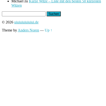
Michael
zu
Kurze Witze – Liste mit den besten 50 kürzesten
Witzen
Suchen
nach:
© 2026
uiuiuiuiuiuiui.de
Theme by
Anders Noren
—
Up ↑