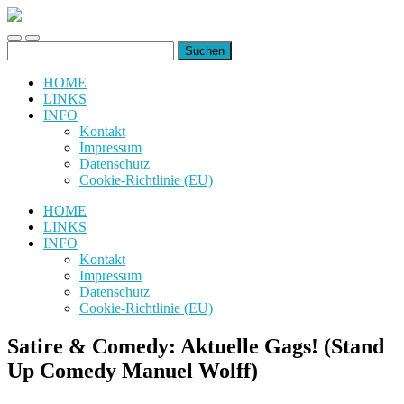
uiuiuiuiuiuiui.de
Toggle
Toggle
Suchen
mobile
search
nach:
menu
field
HOME
LINKS
INFO
Kontakt
Impressum
Datenschutz
Cookie-Richtlinie (EU)
HOME
LINKS
INFO
Kontakt
Impressum
Datenschutz
Cookie-Richtlinie (EU)
Satire & Comedy: Aktuelle Gags! (Stand
Up Comedy Manuel Wolff)