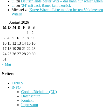
ui.
zu
Deutschlands bester Witz – das kann nur schief gehen
ui.
zu
’24‘ mit Jack Bauer kehrt zurück
Michael
zu
Kurze Witze – Liste mit den besten 50 kürzesten
Witzen
August 2026
M
D
M
D
F
S
S
1
2
3
4
5
6
7
8
9
10
11
12
13
14
15
16
17
18
19
20
21
22
23
24
25
26
27
28
29
30
31
« Mai
Seiten
LINKS
INFO
Cookie-Richtlinie (EU)
Datenschutz
Kontakt
Impressum