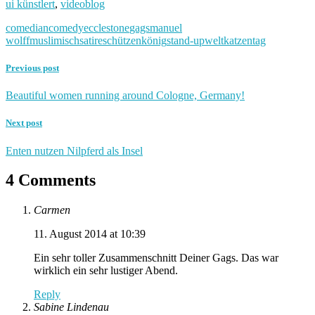
ui künstlert
,
videoblog
comedian
comedy
ecclestone
gags
manuel
wolff
muslimisch
satire
schützenkönig
stand-up
weltkatzentag
Previous post
Beautiful women running around Cologne, Germany!
Next post
Enten nutzen Nilpferd als Insel
4 Comments
Carmen
11. August 2014 at 10:39
Ein sehr toller Zusammenschnitt Deiner Gags. Das war
wirklich ein sehr lustiger Abend.
Reply
Sabine Lindenau