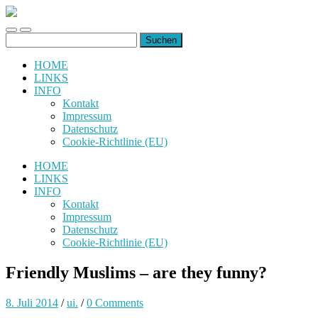
uiuiuiuiuiuiui.de
Toggle
Toggle
Suchen
mobile
search
nach:
menu
field
HOME
LINKS
INFO
Kontakt
Impressum
Datenschutz
Cookie-Richtlinie (EU)
HOME
LINKS
INFO
Kontakt
Impressum
Datenschutz
Cookie-Richtlinie (EU)
Friendly Muslims – are they funny?
8. Juli 2014
/
ui.
/
0 Comments