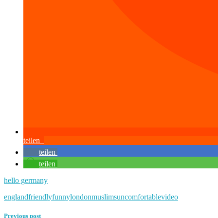
teilen
teilen
teilen
hello germany
england
friendly
funny
london
muslims
uncomfortable
video
Previous post