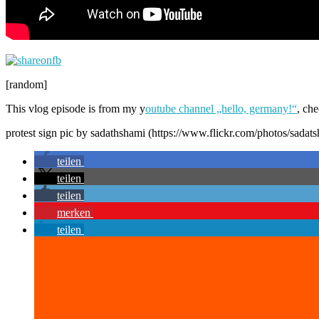
[random]
This vlog episode is from my y
outube channel „hello, germany!“
, che
protest sign pic by sadathshami (https://www.flickr.com/photos/sadats
teilen
teilen
teilen
merken
teilen