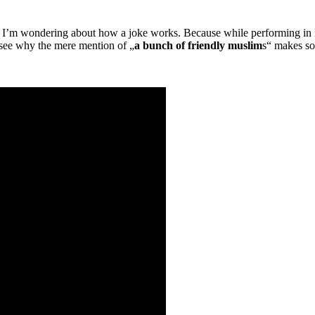
 I’m wondering about how a joke works. Because while performing in Lo
 see why the mere mention of „
a bunch of friendly muslim
s“ makes so