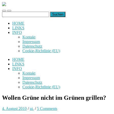
uiuiuiuiuiuiui.de
Toggle
Toggle
Suchen
mobile
search
nach:
menu
field
HOME
LINKS
INFO
Kontakt
Impressum
Datenschutz
Cookie-Richtlinie (EU)
HOME
LINKS
INFO
Kontakt
Impressum
Datenschutz
Cookie-Richtlinie (EU)
Wollen Grüne nicht im Grünen grillen?
4. August 2010
/
ui.
/
5 Comments