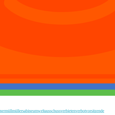
ner
müll
müller
sabine
umweltausschuss
verbieten
verbot
vorsitzende