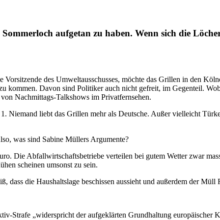
sches Sommerloch aufgetan zu haben. Wenn sich die Löch
die Vorsitzende des Umweltausschusses, möchte das Grillen in den Köln
u kommen. Davon sind Politiker auch nicht gefreit, im Gegenteil. Wobe
rn von Nachmittags-Talkshows im Privatfernsehen.
 Niemand liebt das Grillen mehr als Deutsche. Außer vielleicht Türken
 Also, was sind Sabine Müllers Argumente?
o. Die Abfallwirtschaftsbetriebe verteilen bei gutem Wetter zwar mas
ühen scheinen umsonst zu sein.
weiß, dass die Haushaltslage beschissen aussieht und außerdem der Müll
iv-Strafe „widerspricht der aufgeklärten Grundhaltung europäischer Kul