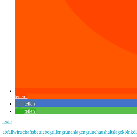
teilen
teilen
teilen
texte
abfallwirtschaftsbetriebe
grillen
grünanlagen
grüne
haushaltslage
köln
köl