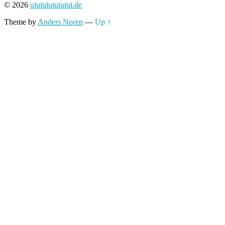
© 2026
uiuiuiuiuiuiui.de
Theme by
Anders Noren
—
Up ↑