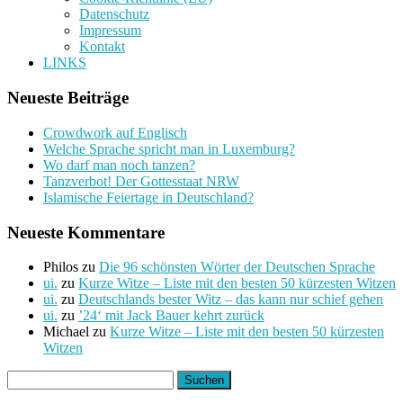
Datenschutz
Impressum
Kontakt
LINKS
Neueste Beiträge
Crowdwork auf Englisch
Welche Sprache spricht man in Luxemburg?
Wo darf man noch tanzen?
Tanzverbot! Der Gottesstaat NRW
Islamische Feiertage in Deutschland?
Neueste Kommentare
Philos
zu
Die 96 schönsten Wörter der Deutschen Sprache
ui.
zu
Kurze Witze – Liste mit den besten 50 kürzesten Witzen
ui.
zu
Deutschlands bester Witz – das kann nur schief gehen
ui.
zu
’24‘ mit Jack Bauer kehrt zurück
Michael
zu
Kurze Witze – Liste mit den besten 50 kürzesten
Witzen
Suchen
nach: