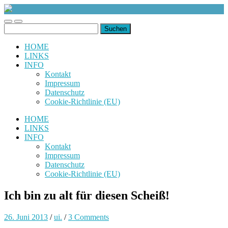
uiuiuiuiuiuiui.de
Toggle
Toggle
Suchen
mobile
search
nach:
menu
field
HOME
LINKS
INFO
Kontakt
Impressum
Datenschutz
Cookie-Richtlinie (EU)
HOME
LINKS
INFO
Kontakt
Impressum
Datenschutz
Cookie-Richtlinie (EU)
Ich bin zu alt für diesen Scheiß!
26. Juni 2013
/
ui.
/
3 Comments