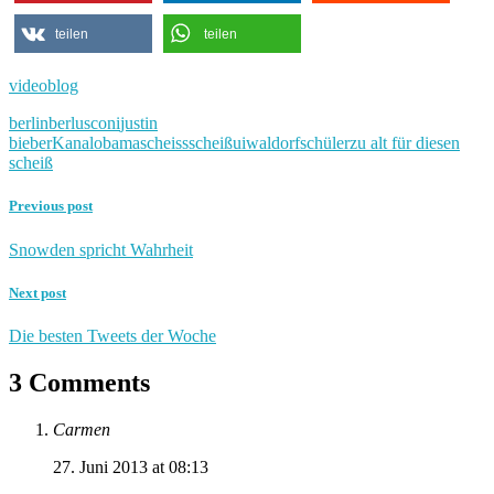
teilen
teilen
videoblog
berlin
berlusconi
justin
bieber
Kanal
obama
scheiss
scheiß
ui
waldorfschüler
zu alt für diesen
scheiß
Previous post
Snowden spricht Wahrheit
Next post
Die besten Tweets der Woche
3 Comments
Carmen
27. Juni 2013 at 08:13