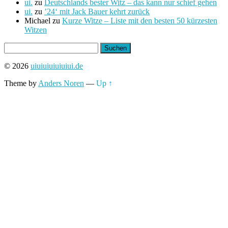
ui.
zu
Deutschlands bester Witz – das kann nur schief gehen
ui.
zu
’24‘ mit Jack Bauer kehrt zurück
Michael
zu
Kurze Witze – Liste mit den besten 50 kürzesten
Witzen
Suchen
nach:
© 2026
uiuiuiuiuiuiui.de
Theme by
Anders Noren
—
Up ↑