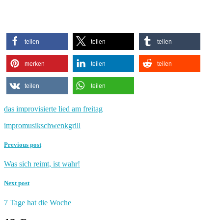
teilen
teilen
teilen
merken
teilen
teilen
teilen
teilen
das improvisierte lied am freitag
impro
musik
schwenkgrill
Previous post
Was sich reimt, ist wahr!
Next post
7 Tage hat die Woche