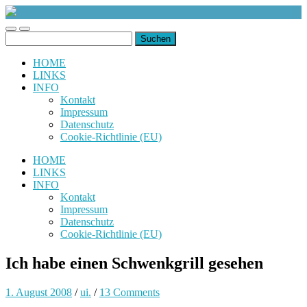
uiuiuiuiuiuiui.de
Toggle
Toggle
Suchen
mobile
search
nach:
menu
field
HOME
LINKS
INFO
Kontakt
Impressum
Datenschutz
Cookie-Richtlinie (EU)
HOME
LINKS
INFO
Kontakt
Impressum
Datenschutz
Cookie-Richtlinie (EU)
Ich habe einen Schwenkgrill gesehen
1. August 2008
/
ui.
/
13 Comments