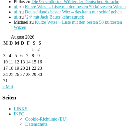
Philos
zu
Die 96 schönsten Wörter der Deutschen Sprache
ui.
zu
Kurze Witze – Liste mit den besten 50 kürzesten Witzen
ui.
zu
Deutschlands bester Witz – das kann nur schief gehen
ui.
zu
’24‘ mit Jack Bauer kehrt zurück
Michael
zu
Kurze Witze – Liste mit den besten 50 kürzesten
Witzen
August 2026
M
D
M
D
F
S
S
1
2
3
4
5
6
7
8
9
10
11
12
13
14
15
16
17
18
19
20
21
22
23
24
25
26
27
28
29
30
31
« Mai
Seiten
LINKS
INFO
Cookie-Richtlinie (EU)
Datenschutz