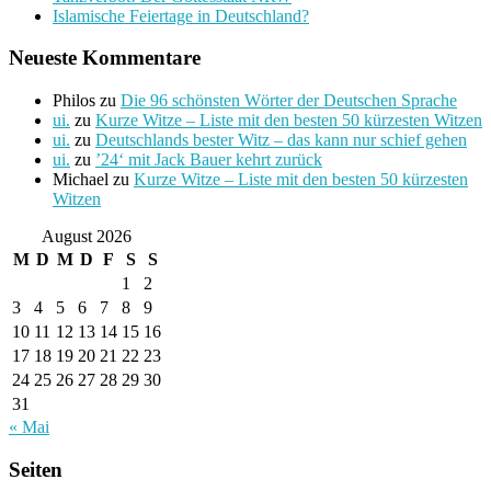
Islamische Feiertage in Deutschland?
Neueste Kommentare
Philos
zu
Die 96 schönsten Wörter der Deutschen Sprache
ui.
zu
Kurze Witze – Liste mit den besten 50 kürzesten Witzen
ui.
zu
Deutschlands bester Witz – das kann nur schief gehen
ui.
zu
’24‘ mit Jack Bauer kehrt zurück
Michael
zu
Kurze Witze – Liste mit den besten 50 kürzesten
Witzen
August 2026
M
D
M
D
F
S
S
1
2
3
4
5
6
7
8
9
10
11
12
13
14
15
16
17
18
19
20
21
22
23
24
25
26
27
28
29
30
31
« Mai
Seiten