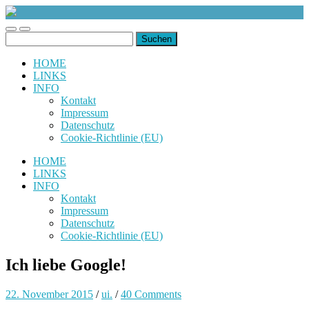
uiuiuiuiuiuiui.de
Toggle
Toggle
Suchen
mobile
search
nach:
menu
field
HOME
LINKS
INFO
Kontakt
Impressum
Datenschutz
Cookie-Richtlinie (EU)
HOME
LINKS
INFO
Kontakt
Impressum
Datenschutz
Cookie-Richtlinie (EU)
Ich liebe Google!
22. November 2015
/
ui.
/
40 Comments