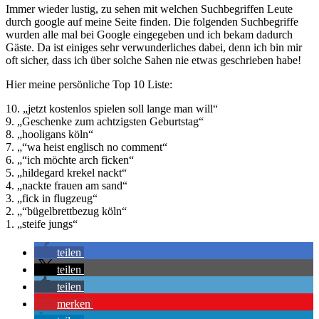
Immer wieder lustig, zu sehen mit welchen Suchbegriffen Leute
durch google auf meine Seite finden. Die folgenden Suchbegriffe
wurden alle mal bei Google eingegeben und ich bekam dadurch
Gäste. Da ist einiges sehr verwunderliches dabei, denn ich bin mir
oft sicher, dass ich über solche Sahen nie etwas geschrieben habe!
Hier meine persönliche Top 10 Liste:
10. „jetzt kostenlos spielen soll lange man will“
9. „Geschenke zum achtzigsten Geburtstag“
8. „hooligans köln“
7. „“wa heist englisch no comment“
6. „“ich möchte arch ficken“
5. „hildegard krekel nackt“
4. „nackte frauen am sand“
3. „fick in flugzeug“
2. „“bügelbrettbezug köln“
1. „steife jungs“
teilen
teilen
teilen
merken