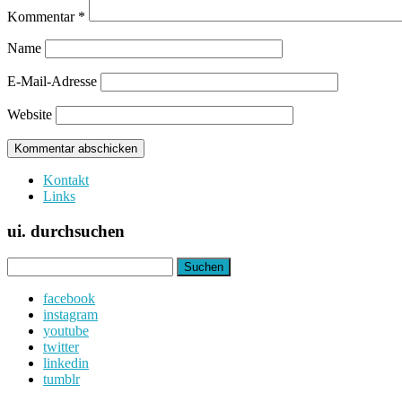
Kommentar
*
Name
E-Mail-Adresse
Website
Kontakt
Links
ui. durchsuchen
Suchen
nach:
facebook
instagram
youtube
twitter
linkedin
tumblr