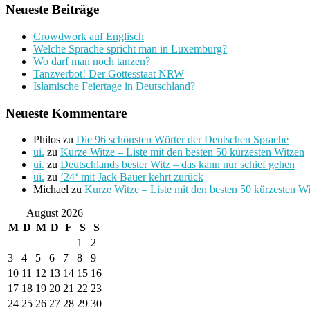
Neueste Beiträge
Crowdwork auf Englisch
Welche Sprache spricht man in Luxemburg?
Wo darf man noch tanzen?
Tanzverbot! Der Gottesstaat NRW
Islamische Feiertage in Deutschland?
Neueste Kommentare
Philos
zu
Die 96 schönsten Wörter der Deutschen Sprache
ui.
zu
Kurze Witze – Liste mit den besten 50 kürzesten Witzen
ui.
zu
Deutschlands bester Witz – das kann nur schief gehen
ui.
zu
’24‘ mit Jack Bauer kehrt zurück
Michael
zu
Kurze Witze – Liste mit den besten 50 kürzesten W
August 2026
M
D
M
D
F
S
S
1
2
3
4
5
6
7
8
9
10
11
12
13
14
15
16
17
18
19
20
21
22
23
24
25
26
27
28
29
30