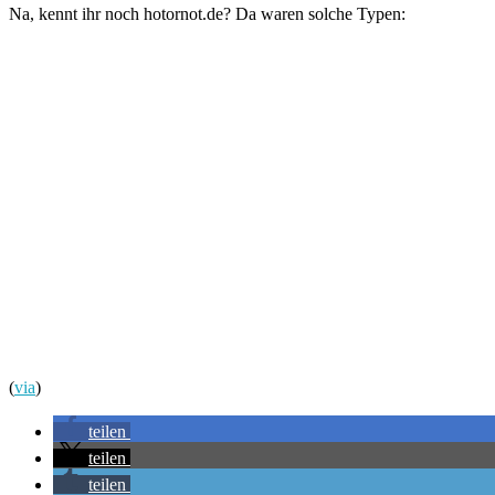
Na, kennt ihr noch hotornot.de? Da waren solche Typen:
(
via
)
teilen
teilen
teilen