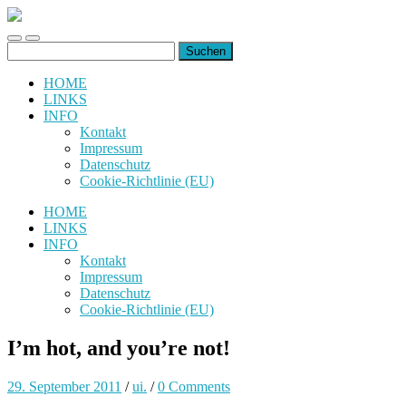
uiuiuiuiuiuiui.de
Toggle
Toggle
Suchen
mobile
search
nach:
menu
field
HOME
LINKS
INFO
Kontakt
Impressum
Datenschutz
Cookie-Richtlinie (EU)
HOME
LINKS
INFO
Kontakt
Impressum
Datenschutz
Cookie-Richtlinie (EU)
I’m hot, and you’re not!
29. September 2011
/
ui.
/
0 Comments