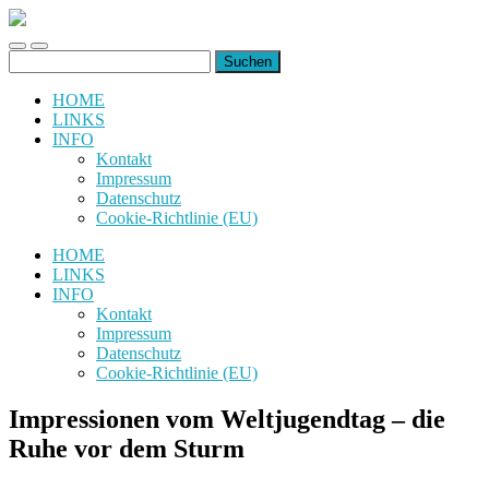
uiuiuiuiuiuiui.de
Toggle
Toggle
Suchen
mobile
search
nach:
menu
field
HOME
LINKS
INFO
Kontakt
Impressum
Datenschutz
Cookie-Richtlinie (EU)
HOME
LINKS
INFO
Kontakt
Impressum
Datenschutz
Cookie-Richtlinie (EU)
Impressionen vom Weltjugendtag – die
Ruhe vor dem Sturm