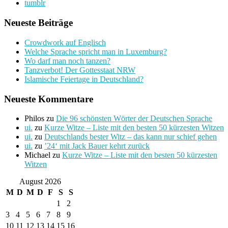
tumblr
Neueste Beiträge
Crowdwork auf Englisch
Welche Sprache spricht man in Luxemburg?
Wo darf man noch tanzen?
Tanzverbot! Der Gottesstaat NRW
Islamische Feiertage in Deutschland?
Neueste Kommentare
Philos
zu
Die 96 schönsten Wörter der Deutschen Sprache
ui.
zu
Kurze Witze – Liste mit den besten 50 kürzesten Witzen
ui.
zu
Deutschlands bester Witz – das kann nur schief gehen
ui.
zu
’24‘ mit Jack Bauer kehrt zurück
Michael
zu
Kurze Witze – Liste mit den besten 50 kürzesten
Witzen
August 2026
M
D
M
D
F
S
S
1
2
3
4
5
6
7
8
9
10
11
12
13
14
15
16