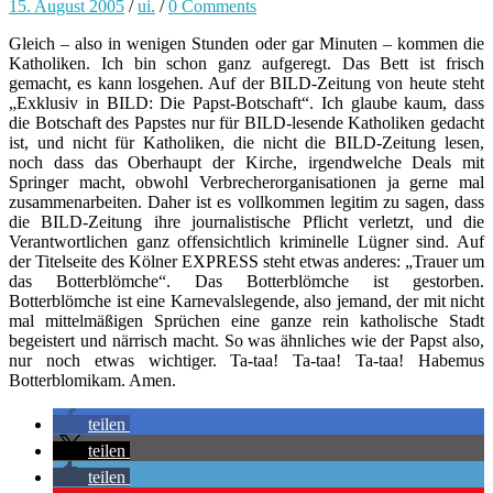
15. August 2005
/
ui.
/
0 Comments
Gleich – also in wenigen Stunden oder gar Minuten – kommen die
Katholiken. Ich bin schon ganz aufgeregt. Das Bett ist frisch
gemacht, es kann losgehen. Auf der BILD-Zeitung von heute steht
„Exklusiv in BILD: Die Papst-Botschaft“. Ich glaube kaum, dass
die Botschaft des Papstes nur für BILD-lesende Katholiken gedacht
ist, und nicht für Katholiken, die nicht die BILD-Zeitung lesen,
noch dass das Oberhaupt der Kirche, irgendwelche Deals mit
Springer macht, obwohl Verbrecherorganisationen ja gerne mal
zusammenarbeiten. Daher ist es vollkommen legitim zu sagen, dass
die BILD-Zeitung ihre journalistische Pflicht verletzt, und die
Verantwortlichen ganz offensichtlich kriminelle Lügner sind. Auf
der Titelseite des Kölner EXPRESS steht etwas anderes: „Trauer um
das Botterblömche“. Das Botterblömche ist gestorben.
Botterblömche ist eine Karnevalslegende, also jemand, der mit nicht
mal mittelmäßigen Sprüchen eine ganze rein katholische Stadt
begeistert und närrisch macht. So was ähnliches wie der Papst also,
nur noch etwas wichtiger. Ta-taa! Ta-taa! Ta-taa! Habemus
Botterblomikam. Amen.
teilen
teilen
teilen