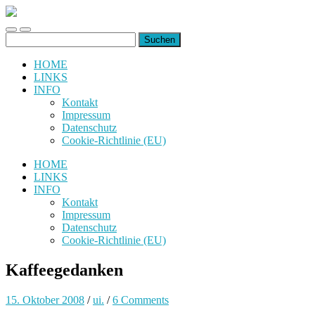
uiuiuiuiuiuiui.de
Toggle
Toggle
Suchen
mobile
search
nach:
menu
field
HOME
LINKS
INFO
Kontakt
Impressum
Datenschutz
Cookie-Richtlinie (EU)
HOME
LINKS
INFO
Kontakt
Impressum
Datenschutz
Cookie-Richtlinie (EU)
Kaffeegedanken
15. Oktober 2008
/
ui.
/
6 Comments