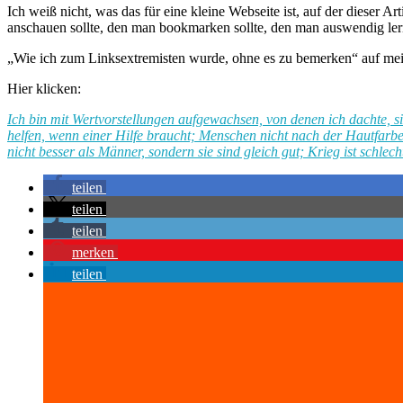
Ich weiß nicht, was das für eine kleine Webseite ist, auf der dieser Ar
anschauen sollte, den man bookmarken sollte, den man auswendig lern
„Wie ich zum Linksextremisten wurde, ohne es zu bemerken“ auf mein
Hier klicken:
Ich bin mit Wertvorstellungen aufgewachsen, von denen ich dachte, 
helfen, wenn einer Hilfe braucht; Menschen nicht nach der Hautfarb
nicht besser als Männer, sondern sie sind gleich gut; Krieg ist schle
teilen
teilen
teilen
merken
teilen