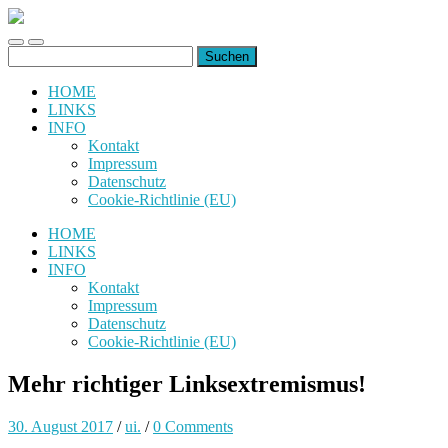
uiuiuiuiuiuiui.de
Toggle
Toggle
Suchen
mobile
search
nach:
menu
field
HOME
LINKS
INFO
Kontakt
Impressum
Datenschutz
Cookie-Richtlinie (EU)
HOME
LINKS
INFO
Kontakt
Impressum
Datenschutz
Cookie-Richtlinie (EU)
Mehr richtiger Linksextremismus!
30. August 2017
/
ui.
/
0 Comments