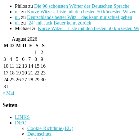
Philos
zu
Die 96 schönsten Wörter der Deutschen Sprache
ui.
zu
Kurze Witze – Liste mit den besten 50 kürzesten Witzen
ui.
zu
Deutschlands bester Witz – das kann nur schief gehen
ui.
zu
’24‘ mit Jack Bauer kehrt zurück
Michael
zu
Kurze Witze – Liste mit den besten 50 kürzesten W
August 2026
M
D
M
D
F
S
S
1
2
3
4
5
6
7
8
9
10
11
12
13
14
15
16
17
18
19
20
21
22
23
24
25
26
27
28
29
30
31
« Mai
Seiten
LINKS
INFO
Cookie-Richtlinie (EU)
Datenschutz