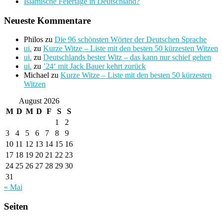
Islamische Feiertage in Deutschland?
Neueste Kommentare
Philos
zu
Die 96 schönsten Wörter der Deutschen Sprache
ui.
zu
Kurze Witze – Liste mit den besten 50 kürzesten Witzen
ui.
zu
Deutschlands bester Witz – das kann nur schief gehen
ui.
zu
’24‘ mit Jack Bauer kehrt zurück
Michael
zu
Kurze Witze – Liste mit den besten 50 kürzesten
Witzen
August 2026
M
D
M
D
F
S
S
1
2
3
4
5
6
7
8
9
10
11
12
13
14
15
16
17
18
19
20
21
22
23
24
25
26
27
28
29
30
31
« Mai
Seiten