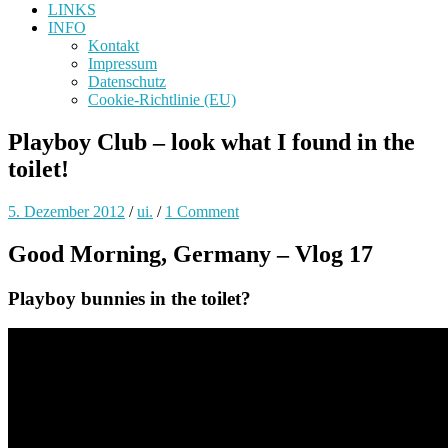
LINKS
INFO
Kontakt
Impressum
Datenschutz
Cookie-Richtlinie (EU)
Playboy Club – look what I found in the
toilet!
5. Dezember 2012
/
ui.
/
1 Comment
Good Morning, Germany – Vlog 17
Playboy bunnies in the toilet?