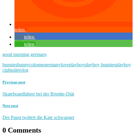
teilen
teilen
teilen
good morning germany
bunnies
bunny
cologne
germany
love
playboy
playboy bunnies
playboy
club
toilet
vlog
Previous post
Skateboardfahrer bei der Brigitte-Diät
Next post
Der Papst twittert die Kate schwanger
0 Comments