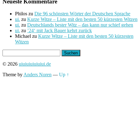
Neueste Kommentare
Philos
zu
Die 96 schönsten Wörter der Deutschen Sprache
ui.
zu
Kurze Witze – Liste mit den besten 50 kürzesten Witzen
ui.
zu
Deutschlands bester Witz – das kann nur schief gehen
ui.
zu
’24‘ mit Jack Bauer kehrt zurück
Michael
zu
Kurze Witze – Liste mit den besten 50 kürzesten
Witzen
Suchen
nach:
© 2026
uiuiuiuiuiuiui.de
Theme by
Anders Noren
—
Up ↑