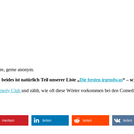
are, gerne anonym.
 beides ist natürlich Teil unserer Liste „
Die besten irgendwas
“ – s
medy Club
und zählt, wie oft diese Wörter vorkommen bei den Comed
merken
teilen
teilen
teilen