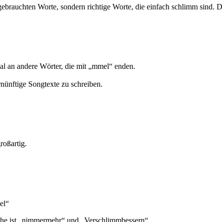
ebrauchten Worte, sondern richtige Worte, die einfach schlimm sind. D
al an andere Wörter, die mit „mmel“ enden.
rnünftige Songtexte zu schreiben.
roßartig.
el“
che ist „nimmermehr“ und „Verschlimmbessern“