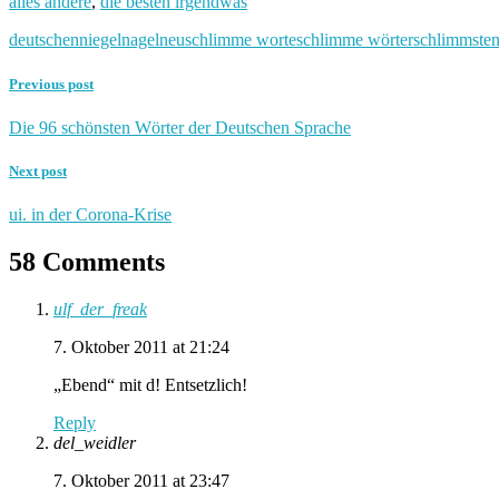
alles andere
,
die besten irgendwas
deutschen
niegelnagelneu
schlimme worte
schlimme wörter
schlimmste
Previous post
Die 96 schönsten Wörter der Deutschen Sprache
Next post
ui. in der Corona-Krise
58 Comments
ulf_der_freak
7. Oktober 2011 at 21:24
„Ebend“ mit d! Entsetzlich!
Reply
del_weidler
7. Oktober 2011 at 23:47