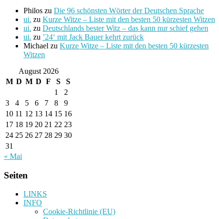
Philos
zu
Die 96 schönsten Wörter der Deutschen Sprache
ui.
zu
Kurze Witze – Liste mit den besten 50 kürzesten Witzen
ui.
zu
Deutschlands bester Witz – das kann nur schief gehen
ui.
zu
’24‘ mit Jack Bauer kehrt zurück
Michael
zu
Kurze Witze – Liste mit den besten 50 kürzesten
Witzen
August 2026
M
D
M
D
F
S
S
1
2
3
4
5
6
7
8
9
10
11
12
13
14
15
16
17
18
19
20
21
22
23
24
25
26
27
28
29
30
31
« Mai
Seiten
LINKS
INFO
Cookie-Richtlinie (EU)