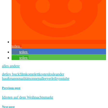
teilen
teilen
teilen
alles andere
detlev buck
film
komplett
kostenlos
leander
haußmann
qualität
sonnenallee
verleih
youtube
Previous post
Idioten auf dem Weihnachtsmarkt
Next post