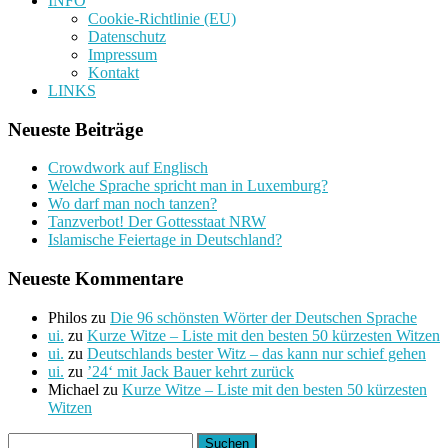
INFO
Cookie-Richtlinie (EU)
Datenschutz
Impressum
Kontakt
LINKS
Neueste Beiträge
Crowdwork auf Englisch
Welche Sprache spricht man in Luxemburg?
Wo darf man noch tanzen?
Tanzverbot! Der Gottesstaat NRW
Islamische Feiertage in Deutschland?
Neueste Kommentare
Philos
zu
Die 96 schönsten Wörter der Deutschen Sprache
ui.
zu
Kurze Witze – Liste mit den besten 50 kürzesten Witzen
ui.
zu
Deutschlands bester Witz – das kann nur schief gehen
ui.
zu
’24‘ mit Jack Bauer kehrt zurück
Michael
zu
Kurze Witze – Liste mit den besten 50 kürzesten
Witzen
Suchen