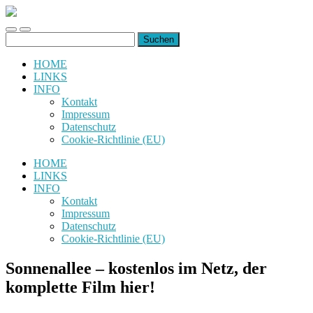
uiuiuiuiuiuiui.de
Toggle
Toggle
Suchen
mobile
search
nach:
menu
field
HOME
LINKS
INFO
Kontakt
Impressum
Datenschutz
Cookie-Richtlinie (EU)
HOME
LINKS
INFO
Kontakt
Impressum
Datenschutz
Cookie-Richtlinie (EU)
Sonnenallee – kostenlos im Netz, der
komplette Film hier!