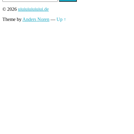
nach:
© 2026
uiuiuiuiuiuiui.de
Theme by
Anders Noren
—
Up ↑