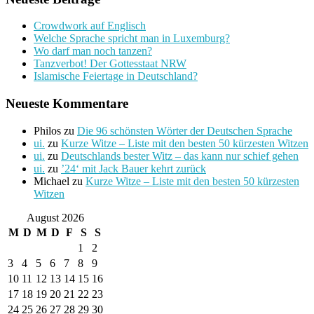
Crowdwork auf Englisch
Welche Sprache spricht man in Luxemburg?
Wo darf man noch tanzen?
Tanzverbot! Der Gottesstaat NRW
Islamische Feiertage in Deutschland?
Neueste Kommentare
Philos
zu
Die 96 schönsten Wörter der Deutschen Sprache
ui.
zu
Kurze Witze – Liste mit den besten 50 kürzesten Witzen
ui.
zu
Deutschlands bester Witz – das kann nur schief gehen
ui.
zu
’24‘ mit Jack Bauer kehrt zurück
Michael
zu
Kurze Witze – Liste mit den besten 50 kürzesten
Witzen
August 2026
M
D
M
D
F
S
S
1
2
3
4
5
6
7
8
9
10
11
12
13
14
15
16
17
18
19
20
21
22
23
24
25
26
27
28
29
30