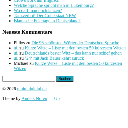
Crowdwork auf Englisch
Welche Sprache spricht man in Luxemburg?
Wo darf man noch tanzen?
Tanzverbot! Der Gottesstaat NRW
Islamische Feiertage in Deutschland?
Neueste Kommentare
Philos
zu
Die 96 schönsten Wörter der Deutschen Sprache
ui.
zu
Kurze Witze – Liste mit den besten 50 kürzesten Witzen
ui.
zu
Deutschlands bester Witz – das kann nur schief gehen
ui.
zu
’24‘ mit Jack Bauer kehrt zurück
Michael
zu
Kurze Witze – Liste mit den besten 50 kürzesten
Witzen
Suchen
nach:
© 2026
uiuiuiuiuiuiui.de
Theme by
Anders Noren
—
Up ↑