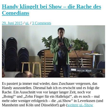
Handy klingelt bei Show – die Rache des
Comedians
29. Juni 2015
/
ui.
/
3 Comments
Es passiert ja immer mal wieder, dass Zuschauer vergessen, das
Handy auszustellen. Diesmal hab ich es erwischt und es folgt die
Rache. Ein Ausschnitt von vor langer langer Zeit, noch vor
„Boing!“ und „Zehn Finger für ein Halleluja!“, als es noch – mal
mehr oder weniger erfolgreich – die „ui.Show“ in Leverkusen (und
Mannheim und Köln und Düsseldorf) gab (
weitere ui.-Show