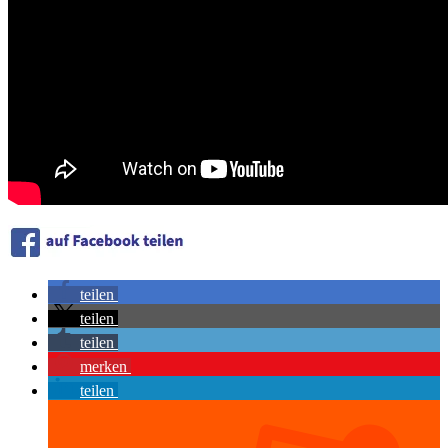
teilen
teilen
teilen
merken
teilen