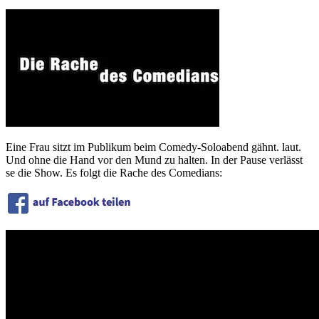
Eine Frau sitzt im Publikum beim Comedy-Soloabend gähnt. laut.
Und ohne die Hand vor den Mund zu halten. In der Pause verlässt
se die Show. Es folgt die Rache des Comedians: