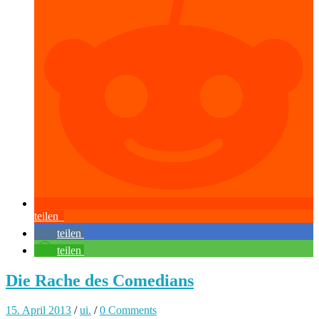
teilen
teilen
teilen
Die Rache des Comedians
15. April 2013
/
ui.
/
0 Comments