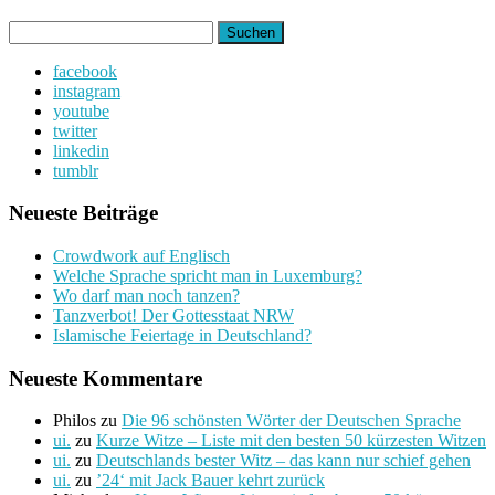
Suchen
nach:
facebook
instagram
youtube
twitter
linkedin
tumblr
Neueste Beiträge
Crowdwork auf Englisch
Welche Sprache spricht man in Luxemburg?
Wo darf man noch tanzen?
Tanzverbot! Der Gottesstaat NRW
Islamische Feiertage in Deutschland?
Neueste Kommentare
Philos
zu
Die 96 schönsten Wörter der Deutschen Sprache
ui.
zu
Kurze Witze – Liste mit den besten 50 kürzesten Witzen
ui.
zu
Deutschlands bester Witz – das kann nur schief gehen
ui.
zu
’24‘ mit Jack Bauer kehrt zurück