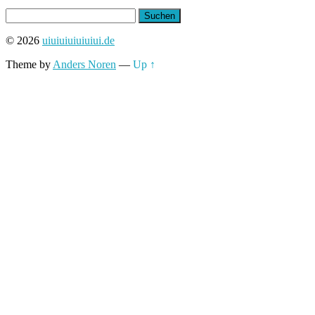
Suchen
nach:
© 2026
uiuiuiuiuiuiui.de
Theme by
Anders Noren
—
Up ↑