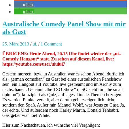
teilen
teilen
Australische Comedy Panel Show mit mir
als Gast
25. März 2013
/
ui.
/
1 Comment
ÜBRIGENS: Heute Abend, 20.15 Uhr findet wieder der „ui.-
Comedy Hangout“ statt. Zu sehen auf diesem Kanal, live:
https://youtube.com/user/uiuiui7
Gestern morgen, bzw. in Australien war es schon Abend, durfte ich
als „german comedian“ zu Gast bei einer australischen Panelshow
sein, ein Hangout auf Youtube, live gestreamt und im Archiv zum
nachschauen. Genannt „the TSO Show“ (TSO steht für „the small
opinion“), konzipiert als Quiz, auf tagesaktuelle Themen bezogen.
Es werden Punkte verteilt, aber darum geht es eigentlich nicht,
sondern den Spaß. Außer mir, Manuel Wolff, war Jesus zu Gast. Ja,
der echte. Und außerdem noch Harley Martin, Donald Tehbabri,
Gastgeber war Joel White.
Hier zum Nachschauen, ich wünsche viel Vergnügen: