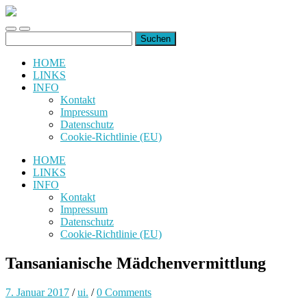
uiuiuiuiuiuiui.de
Toggle
Toggle
Suchen
mobile
search
nach:
menu
field
HOME
LINKS
INFO
Kontakt
Impressum
Datenschutz
Cookie-Richtlinie (EU)
HOME
LINKS
INFO
Kontakt
Impressum
Datenschutz
Cookie-Richtlinie (EU)
Tansanianische Mädchenvermittlung
7. Januar 2017
/
ui.
/
0 Comments