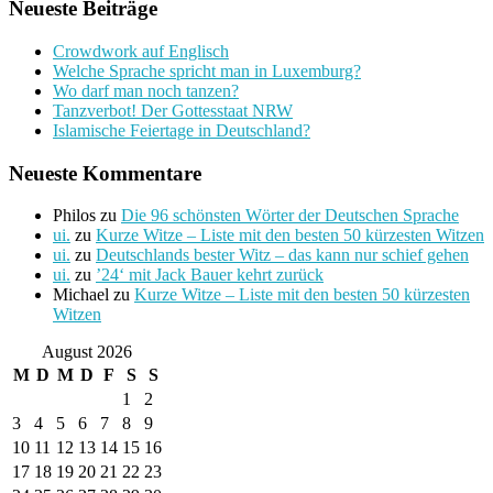
Neueste Beiträge
Crowdwork auf Englisch
Welche Sprache spricht man in Luxemburg?
Wo darf man noch tanzen?
Tanzverbot! Der Gottesstaat NRW
Islamische Feiertage in Deutschland?
Neueste Kommentare
Philos
zu
Die 96 schönsten Wörter der Deutschen Sprache
ui.
zu
Kurze Witze – Liste mit den besten 50 kürzesten Witzen
ui.
zu
Deutschlands bester Witz – das kann nur schief gehen
ui.
zu
’24‘ mit Jack Bauer kehrt zurück
Michael
zu
Kurze Witze – Liste mit den besten 50 kürzesten
Witzen
August 2026
M
D
M
D
F
S
S
1
2
3
4
5
6
7
8
9
10
11
12
13
14
15
16
17
18
19
20
21
22
23