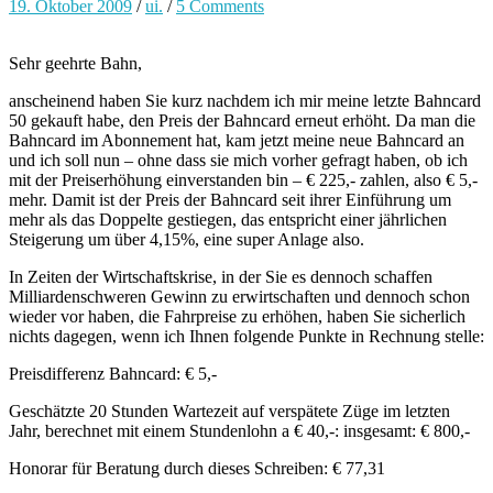
19. Oktober 2009
/
ui.
/
5 Comments
Sehr geehrte Bahn,
anscheinend haben Sie kurz nachdem ich mir meine letzte Bahncard
50 gekauft habe, den Preis der Bahncard erneut erhöht. Da man die
Bahncard im Abonnement hat, kam jetzt meine neue Bahncard an
und ich soll nun – ohne dass sie mich vorher gefragt haben, ob ich
mit der Preiserhöhung einverstanden bin – € 225,- zahlen, also € 5,-
mehr. Damit ist der Preis der Bahncard seit ihrer Einführung um
mehr als das Doppelte gestiegen, das entspricht einer jährlichen
Steigerung um über 4,15%, eine super Anlage also.
In Zeiten der Wirtschaftskrise, in der Sie es dennoch schaffen
Milliardenschweren Gewinn zu erwirtschaften und dennoch schon
wieder vor haben, die Fahrpreise zu erhöhen, haben Sie sicherlich
nichts dagegen, wenn ich Ihnen folgende Punkte in Rechnung stelle:
Preisdifferenz Bahncard: € 5,-
Geschätzte 20 Stunden Wartezeit auf verspätete Züge im letzten
Jahr, berechnet mit einem Stundenlohn a € 40,-: insgesamt: € 800,-
Honorar für Beratung durch dieses Schreiben: € 77,31