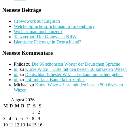
Neueste Beiträge
Crowdwork auf Englisch
Welche Sprache spricht man in Luxemburg?
Wo darf man noch tanzen?
Tanzverbot! Der Gottesstaat NRW
Islamische Feiertage in Deutschland?
Neueste Kommentare
Philos
zu
Die 96 schönsten Wörter der Deutschen Sprache
ui.
zu
Kurze Witze – Liste mit den besten 50 kürzesten Witzen
ui.
zu
Deutschlands bester Witz – das kann nur schief gehen
ui.
zu
’24‘ mit Jack Bauer kehrt zurück
Michael
zu
Kurze Witze – Liste mit den besten 50 kürzesten
Witzen
August 2026
M
D
M
D
F
S
S
1
2
3
4
5
6
7
8
9
10
11
12
13
14
15
16