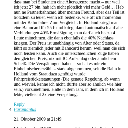
dass man bei Studenten eine Altersgrenze macht – nur weil
ich jetzt 27 bin, hab ich nicht plötzlich viel mehr Geld… Hab
nun ne Partnerbahncard über meinen Freund, aber das Teil ist
trotzdem zu teuer, wenn ich bedenke, wie oft ich momentan
mit der Bahn fahre. Zum Vergleich: In Holland kriegt man
eine Bahncard für 55 € und kriegt damit automatisch auf alle
Verbindungen 40% Ermäßigung, man darf auch bis zu 4
Leute mitnehmen, die dann ebenfalls die 40% Nachlass
kriegen. Der Preis ist unabhängig von Alter oder Status, da
fährt so ziemlich jeder mit Bahncard herum, weil man die sich
noch leisten kann. Auch die unterschiedlichen Züge haben
den gleichen Preis, nix mit IC-Aufschlag oder ähnlichem
Scheiß. Die Verspätungen haben – so hat es mir ein
Einheimischer erzählt – stark abgenommen, seit die Bahn in
Holland vom Staat dazu genötigt wurde,
Fahrpreisrückerstattungen (Die genaue Regelung, ab wann
und wieviel, kenne ich nicht, dürfte aber so ähnlich wie hier
sein.) vorzunehmen. Hatte in dem Jahr, in dem ich in Holland
lebte, vielleicht 2x eine Verspätung.
Reply
Paramantus
21. Oktober 2009 at 21:49