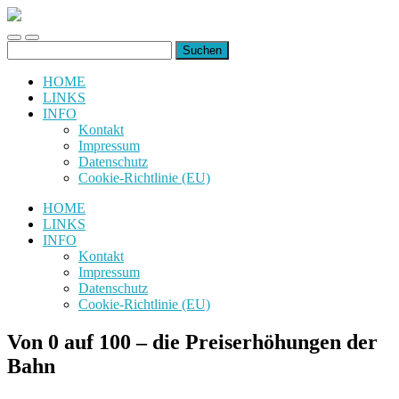
uiuiuiuiuiuiui.de
Toggle
Toggle
Suchen
mobile
search
nach:
menu
field
HOME
LINKS
INFO
Kontakt
Impressum
Datenschutz
Cookie-Richtlinie (EU)
HOME
LINKS
INFO
Kontakt
Impressum
Datenschutz
Cookie-Richtlinie (EU)
Von 0 auf 100 – die Preiserhöhungen der
Bahn