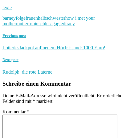
texte
barney
folge
frauen
halbschwester
how i met your
mother
mutter
robin
schlussgag
ted
tracy
Previous post
Lotterie-Jackpot auf neuem Höchststand: 1000 Euro!
Next post
Rudolph, die rote Laterne
Schreibe einen Kommentar
Deine E-Mail-Adresse wird nicht veröffentlicht.
Erforderliche
Felder sind mit
*
markiert
Kommentar
*