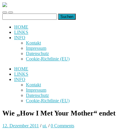
uiuiuiuiuiuiui.de
Toggle
Toggle
Suchen
mobile
search
nach:
menu
field
HOME
LINKS
INFO
Kontakt
Impressum
Datenschutz
Cookie-Richtlinie (EU)
HOME
LINKS
INFO
Kontakt
Impressum
Datenschutz
Cookie-Richtlinie (EU)
Wie „How I Met Your Mother“ endet
12. Dezember 2011
/
ui.
/
0 Comments