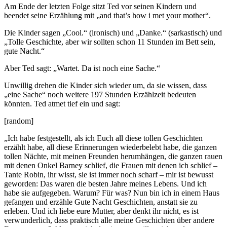
Am Ende der letzten Folge sitzt Ted vor seinen Kindern und
beendet seine Erzählung mit „and that’s how i met your mother“.
Die Kinder sagen „Cool.“ (ironisch) und „Danke.“ (sarkastisch) und
„Tolle Geschichte, aber wir sollten schon 11 Stunden im Bett sein,
gute Nacht.“
Aber Ted sagt: „Wartet. Da ist noch eine Sache.“
Unwillig drehen die Kinder sich wieder um, da sie wissen, dass
„eine Sache“ noch weitere 197 Stunden Erzählzeit bedeuten
könnten. Ted atmet tief ein und sagt:
[random]
„Ich habe festgestellt, als ich Euch all diese tollen Geschichten
erzählt habe, all diese Erinnerungen wiederbelebt habe, die ganzen
tollen Nächte, mit meinen Freunden herumhängen, die ganzen rauen
mit denen Onkel Barney schlief, die Frauen mit denen ich schlief –
Tante Robin, ihr wisst, sie ist immer noch scharf – mir ist bewusst
geworden: Das waren die besten Jahre meines Lebens. Und ich
habe sie aufgegeben. Warum? Für was? Nun bin ich in einem Haus
gefangen und erzähle Gute Nacht Geschichten, anstatt sie zu
erleben. Und ich liebe eure Mutter, aber denkt ihr nicht, es ist
verwunderlich, dass praktisch alle meine Geschichten über andere