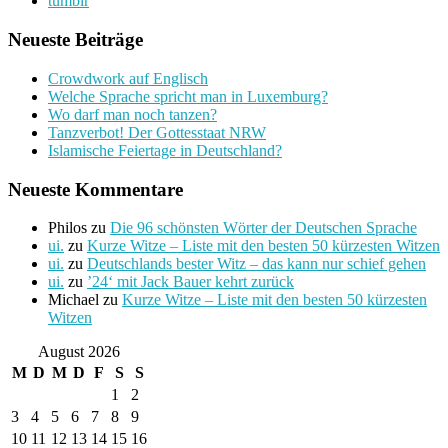
tumblr
Neueste Beiträge
Crowdwork auf Englisch
Welche Sprache spricht man in Luxemburg?
Wo darf man noch tanzen?
Tanzverbot! Der Gottesstaat NRW
Islamische Feiertage in Deutschland?
Neueste Kommentare
Philos
zu
Die 96 schönsten Wörter der Deutschen Sprache
ui.
zu
Kurze Witze – Liste mit den besten 50 kürzesten Witzen
ui.
zu
Deutschlands bester Witz – das kann nur schief gehen
ui.
zu
’24‘ mit Jack Bauer kehrt zurück
Michael
zu
Kurze Witze – Liste mit den besten 50 kürzesten
Witzen
August 2026
M
D
M
D
F
S
S
1
2
3
4
5
6
7
8
9
10
11
12
13
14
15
16