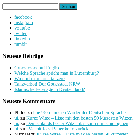
Suchen
nach:
facebook
instagram
youtube
twitter
linkedin
tumblr
Neueste Beiträge
Crowdwork auf Englisch
Welche Sprache spricht man in Luxemburg?
Wo darf man noch tanzen?
Tanzverbot! Der Gottesstaat NRW
Islamische Feiertage in Deutschland?
Neueste Kommentare
Philos
zu
Die 96 schönsten Wörter der Deutschen Sprache
ui.
zu
Kurze Witze – Liste mit den besten 50 kürzesten Witzen
ui.
zu
Deutschlands bester Witz – das kann nur schief gehen
ui.
zu
’24‘ mit Jack Bauer kehrt zurück
Michael
zu
Kurze Witze – Liste mit den besten 50 kürzesten