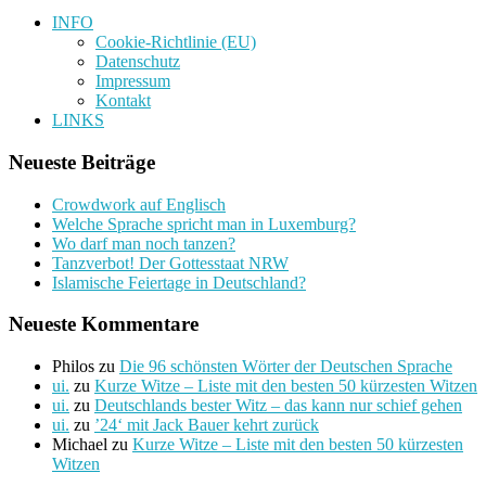
INFO
Cookie-Richtlinie (EU)
Datenschutz
Impressum
Kontakt
LINKS
Neueste Beiträge
Crowdwork auf Englisch
Welche Sprache spricht man in Luxemburg?
Wo darf man noch tanzen?
Tanzverbot! Der Gottesstaat NRW
Islamische Feiertage in Deutschland?
Neueste Kommentare
Philos
zu
Die 96 schönsten Wörter der Deutschen Sprache
ui.
zu
Kurze Witze – Liste mit den besten 50 kürzesten Witzen
ui.
zu
Deutschlands bester Witz – das kann nur schief gehen
ui.
zu
’24‘ mit Jack Bauer kehrt zurück
Michael
zu
Kurze Witze – Liste mit den besten 50 kürzesten
Witzen