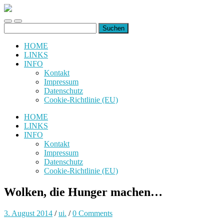
uiuiuiuiuiuiui.de
Toggle
Toggle
Suchen
mobile
search
nach:
menu
field
HOME
LINKS
INFO
Kontakt
Impressum
Datenschutz
Cookie-Richtlinie (EU)
HOME
LINKS
INFO
Kontakt
Impressum
Datenschutz
Cookie-Richtlinie (EU)
Wolken, die Hunger machen…
3. August 2014
/
ui.
/
0 Comments