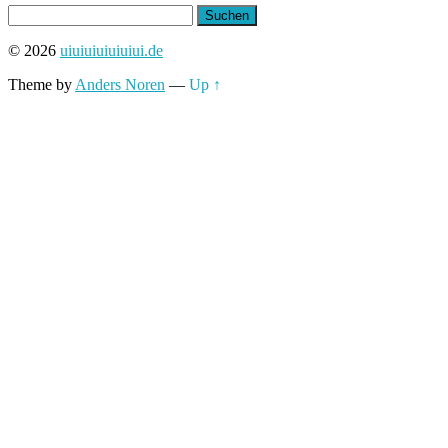
Suchen
nach:
© 2026
uiuiuiuiuiuiui.de
Theme by
Anders Noren
—
Up ↑