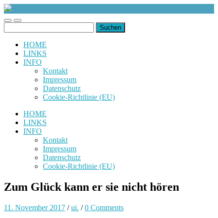
uiuiuiuiuiuiui.de
Toggle
Toggle
Suchen
mobile
search
nach:
menu
field
HOME
LINKS
INFO
Kontakt
Impressum
Datenschutz
Cookie-Richtlinie (EU)
HOME
LINKS
INFO
Kontakt
Impressum
Datenschutz
Cookie-Richtlinie (EU)
Zum Glück kann er sie nicht hören
11. November 2017
/
ui.
/
0 Comments