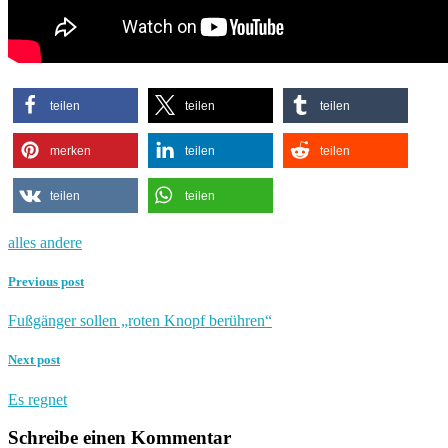
teilen
teilen
teilen
merken
teilen
teilen
teilen
teilen
alles andere
Previous post
Fußgänger sollen „roten Knopf berühren“
Next post
Es regnet
Schreibe einen Kommentar