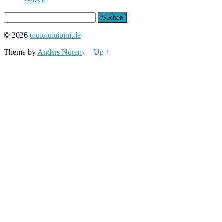
Suchen
nach:
© 2026
uiuiuiuiuiuiui.de
Theme by
Anders Noren
—
Up ↑