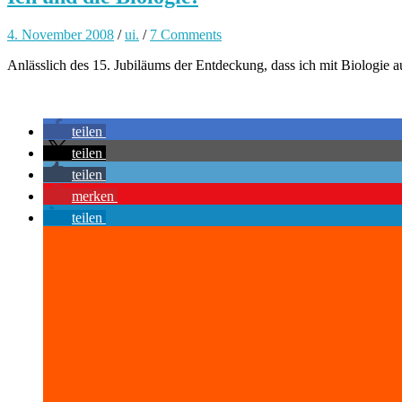
4. November 2008
/
ui.
/
7 Comments
Anlässlich des 15. Jubiläums der Entdeckung, dass ich mit Biologie a
компютри
teilen
teilen
teilen
merken
teilen