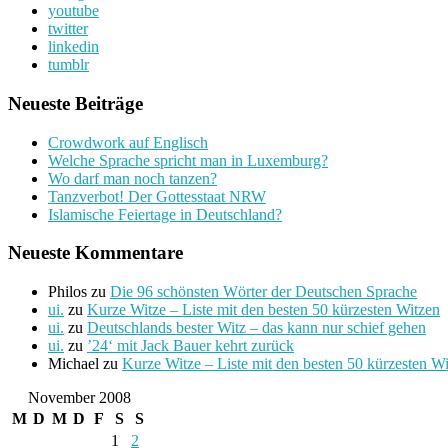
youtube
twitter
linkedin
tumblr
Neueste Beiträge
Crowdwork auf Englisch
Welche Sprache spricht man in Luxemburg?
Wo darf man noch tanzen?
Tanzverbot! Der Gottesstaat NRW
Islamische Feiertage in Deutschland?
Neueste Kommentare
Philos
zu
Die 96 schönsten Wörter der Deutschen Sprache
ui.
zu
Kurze Witze – Liste mit den besten 50 kürzesten Witzen
ui.
zu
Deutschlands bester Witz – das kann nur schief gehen
ui.
zu
’24‘ mit Jack Bauer kehrt zurück
Michael
zu
Kurze Witze – Liste mit den besten 50 kürzesten W
November 2008
M
D
M
D
F
S
S
1
2