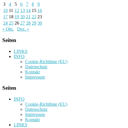
3
4
5
6
7
8
9
10
11
12
13
14
15
16
17
18
19
20
21
22
23
24
25
26
27
28
29
30
« Okt.
Dez. »
Seiten
LINKS
INFO
Cookie-Richtlinie (EU)
Datenschutz
Kontakt
Impressum
Seiten
INFO
Cookie-Richtlinie (EU)
Datenschutz
Impressum
Kontakt
LINKS