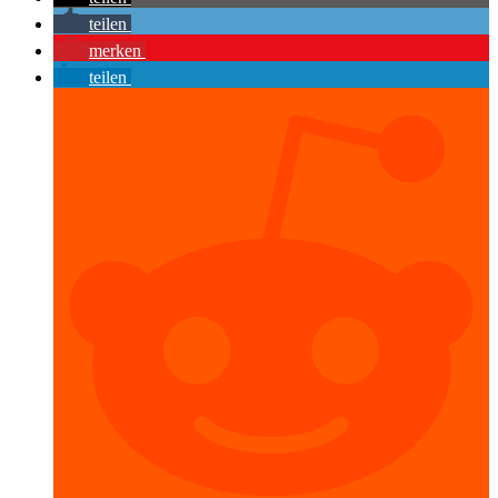
teilen
merken
teilen