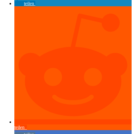
teilen
teilen