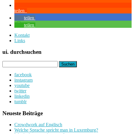
teilen
teilen
teilen
Kontakt
Links
ui. durchsuchen
Suchen
nach:
facebook
instagram
youtube
twitter
linkedin
tumblr
Neueste Beiträge
Crowdwork auf Englisch
Welche Sprache spricht man in Luxemburg?