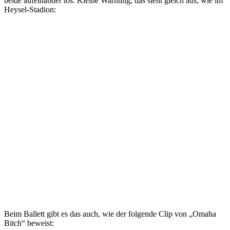
beide aufeinander los. Kleine Warnung, das sieht gleich aus, wie im
Heysel-Stadion:
Beim Ballett gibt es das auch, wie der folgende Clip von „Omaha
Bitch“ beweist: