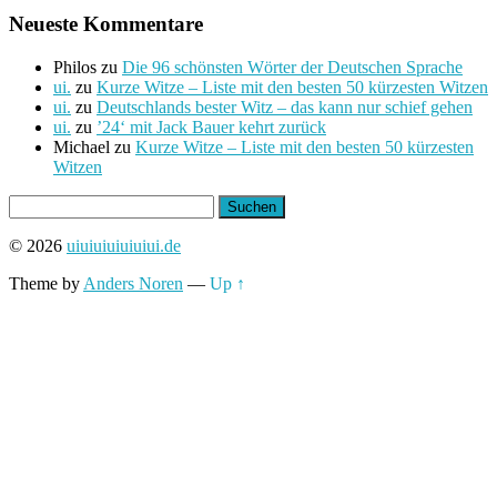
Neueste Kommentare
Philos
zu
Die 96 schönsten Wörter der Deutschen Sprache
ui.
zu
Kurze Witze – Liste mit den besten 50 kürzesten Witzen
ui.
zu
Deutschlands bester Witz – das kann nur schief gehen
ui.
zu
’24‘ mit Jack Bauer kehrt zurück
Michael
zu
Kurze Witze – Liste mit den besten 50 kürzesten
Witzen
Suchen
nach:
© 2026
uiuiuiuiuiuiui.de
Theme by
Anders Noren
—
Up ↑