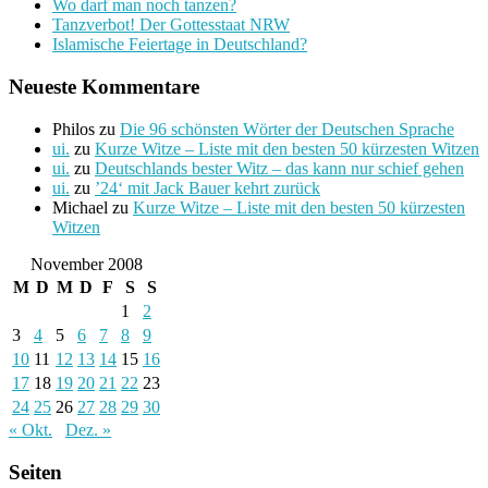
Wo darf man noch tanzen?
Tanzverbot! Der Gottesstaat NRW
Islamische Feiertage in Deutschland?
Neueste Kommentare
Philos
zu
Die 96 schönsten Wörter der Deutschen Sprache
ui.
zu
Kurze Witze – Liste mit den besten 50 kürzesten Witzen
ui.
zu
Deutschlands bester Witz – das kann nur schief gehen
ui.
zu
’24‘ mit Jack Bauer kehrt zurück
Michael
zu
Kurze Witze – Liste mit den besten 50 kürzesten
Witzen
November 2008
M
D
M
D
F
S
S
1
2
3
4
5
6
7
8
9
10
11
12
13
14
15
16
17
18
19
20
21
22
23
24
25
26
27
28
29
30
« Okt.
Dez. »
Seiten