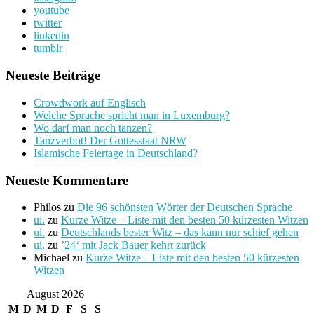
youtube
twitter
linkedin
tumblr
Neueste Beiträge
Crowdwork auf Englisch
Welche Sprache spricht man in Luxemburg?
Wo darf man noch tanzen?
Tanzverbot! Der Gottesstaat NRW
Islamische Feiertage in Deutschland?
Neueste Kommentare
Philos
zu
Die 96 schönsten Wörter der Deutschen Sprache
ui.
zu
Kurze Witze – Liste mit den besten 50 kürzesten Witzen
ui.
zu
Deutschlands bester Witz – das kann nur schief gehen
ui.
zu
’24‘ mit Jack Bauer kehrt zurück
Michael
zu
Kurze Witze – Liste mit den besten 50 kürzesten
Witzen
August 2026
M
D
M
D
F
S
S