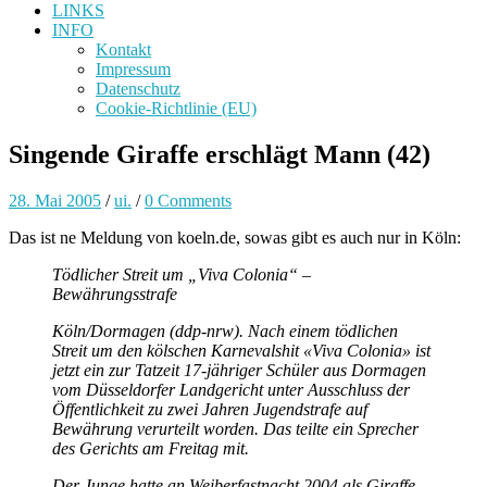
LINKS
INFO
Kontakt
Impressum
Datenschutz
Cookie-Richtlinie (EU)
Singende Giraffe erschlägt Mann (42)
28. Mai 2005
/
ui.
/
0 Comments
Das ist ne Meldung von koeln.de, sowas gibt es auch nur in Köln:
Tödlicher Streit um „Viva Colonia“ –
Bewährungsstrafe
Köln/Dormagen (ddp-nrw). Nach einem tödlichen
Streit um den kölschen Karnevalshit «Viva Colonia» ist
jetzt ein zur Tatzeit 17-jähriger Schüler aus Dormagen
vom Düsseldorfer Landgericht unter Ausschluss der
Öffentlichkeit zu zwei Jahren Jugendstrafe auf
Bewährung verurteilt worden. Das teilte ein Sprecher
des Gerichts am Freitag mit.
Der Junge hatte an Weiberfastnacht 2004 als Giraffe