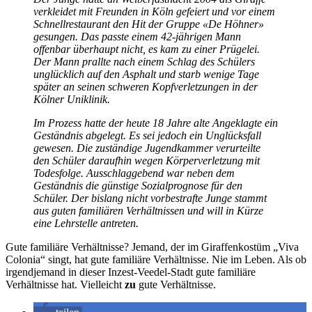
verkleidet mit Freunden in Köln gefeiert und vor einem
Schnellrestaurant den Hit der Gruppe «De Höhner»
gesungen. Das passte einem 42-jährigen Mann
offenbar überhaupt nicht, es kam zu einer Prügelei.
Der Mann prallte nach einem Schlag des Schülers
unglücklich auf den Asphalt und starb wenige Tage
später an seinen schweren Kopfverletzungen in der
Kölner Uniklinik.
Im Prozess hatte der heute 18 Jahre alte Angeklagte ein
Geständnis abgelegt. Es sei jedoch ein Unglücksfall
gewesen. Die zuständige Jugendkammer verurteilte
den Schüler daraufhin wegen Körperverletzung mit
Todesfolge. Ausschlaggebend war neben dem
Geständnis die günstige Sozialprognose für den
Schüler. Der bislang nicht vorbestrafte Junge stammt
aus guten familiären Verhältnissen und will in Kürze
eine Lehrstelle antreten.
Gute familiäre Verhältnisse? Jemand, der im Giraffenkostüm „Viva
Colonia“ singt, hat gute familiäre Verhältnisse. Nie im Leben. Als ob
irgendjemand in dieser Inzest-Veedel-Stadt gute familiäre
Verhältnisse hat. Vielleicht
zu
gute Verhältnisse.