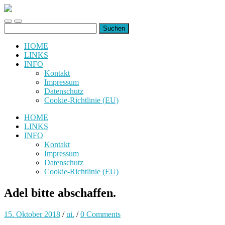
uiuiuiuiuiuiui.de
Toggle
Toggle
Suchen
mobile
search
nach:
menu
field
HOME
LINKS
INFO
Kontakt
Impressum
Datenschutz
Cookie-Richtlinie (EU)
HOME
LINKS
INFO
Kontakt
Impressum
Datenschutz
Cookie-Richtlinie (EU)
Adel bitte abschaffen.
15. Oktober 2018
/
ui.
/
0 Comments