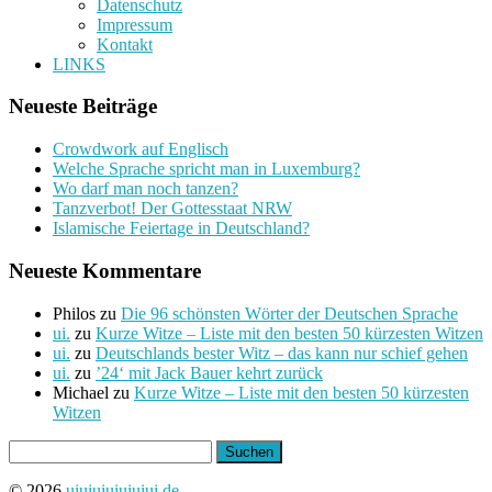
Datenschutz
Impressum
Kontakt
LINKS
Neueste Beiträge
Crowdwork auf Englisch
Welche Sprache spricht man in Luxemburg?
Wo darf man noch tanzen?
Tanzverbot! Der Gottesstaat NRW
Islamische Feiertage in Deutschland?
Neueste Kommentare
Philos
zu
Die 96 schönsten Wörter der Deutschen Sprache
ui.
zu
Kurze Witze – Liste mit den besten 50 kürzesten Witzen
ui.
zu
Deutschlands bester Witz – das kann nur schief gehen
ui.
zu
’24‘ mit Jack Bauer kehrt zurück
Michael
zu
Kurze Witze – Liste mit den besten 50 kürzesten
Witzen
Suchen
nach:
© 2026
uiuiuiuiuiuiui.de