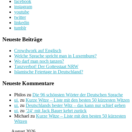
facebook
instagram
youtube
twitter
linkedin
tumblr
Neueste Beiträge
Crowdwork auf Englisch
Welche Sprache spricht man in Luxemburg?
Wo darf man noch tanzen?
Tanzverbot! Der Gottesstaat NRW
Islamische Feiertage in Deutschland?
Neueste Kommentare
Philos
zu
Die 96 schönsten Wörter der Deutschen Sprache
ui.
zu
Kurze Witze – Liste mit den besten 50 kürzesten Witzen
ui.
zu
Deutschlands bester Witz – das kann nur schief gehen
ui.
zu
’24‘ mit Jack Bauer kehrt zurück
Michael
zu
Kurze Witze – Liste mit den besten 50 kürzesten
Witzen
August 2026