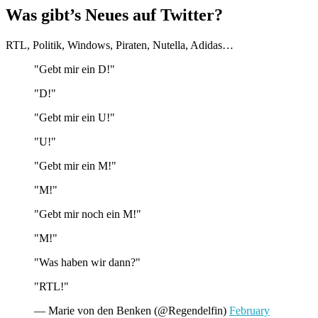
Was gibt’s Neues auf Twitter?
RTL, Politik, Windows, Piraten, Nutella, Adidas…
"Gebt mir ein D!"
"D!"
"Gebt mir ein U!"
"U!"
"Gebt mir ein M!"
"M!"
"Gebt mir noch ein M!"
"M!"
"Was haben wir dann?"
"RTL!"
— Marie von den Benken (@Regendelfin)
February