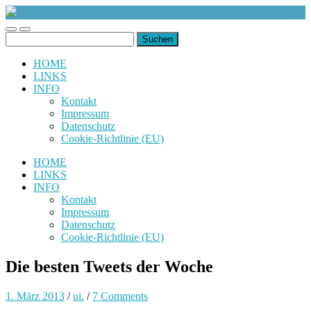
uiuiuiuiuiuiui.de
Toggle
Toggle
Suchen
mobile
search
nach:
menu
field
HOME
LINKS
INFO
Kontakt
Impressum
Datenschutz
Cookie-Richtlinie (EU)
HOME
LINKS
INFO
Kontakt
Impressum
Datenschutz
Cookie-Richtlinie (EU)
Die besten Tweets der Woche
1. März 2013
/
ui.
/
7 Comments