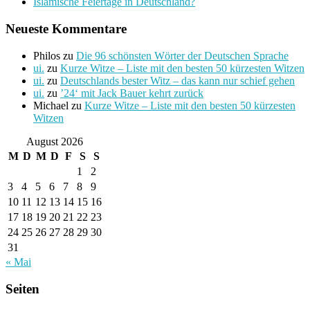
Islamische Feiertage in Deutschland?
Neueste Kommentare
Philos
zu
Die 96 schönsten Wörter der Deutschen Sprache
ui.
zu
Kurze Witze – Liste mit den besten 50 kürzesten Witzen
ui.
zu
Deutschlands bester Witz – das kann nur schief gehen
ui.
zu
’24‘ mit Jack Bauer kehrt zurück
Michael
zu
Kurze Witze – Liste mit den besten 50 kürzesten
Witzen
August 2026
M
D
M
D
F
S
S
1
2
3
4
5
6
7
8
9
10
11
12
13
14
15
16
17
18
19
20
21
22
23
24
25
26
27
28
29
30
31
« Mai
Seiten