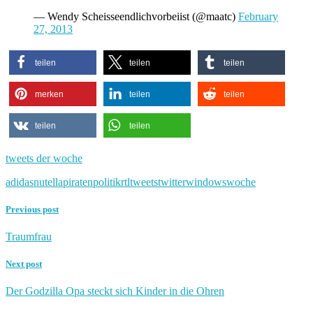
— Wendy Scheisseendlichvorbeiist (@maatc)
February
27, 2013
teilen
teilen
teilen
merken
teilen
teilen
teilen
teilen
tweets der woche
adidas
nutella
piraten
politik
rtl
tweets
twitter
windows
woche
Previous post
Traumfrau
Next post
Der Godzilla Opa steckt sich Kinder in die Ohren