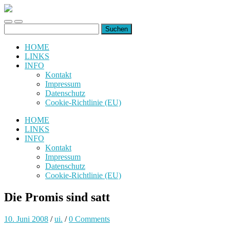
uiuiuiuiuiuiui.de
Toggle
Toggle
Suchen
mobile
search
nach:
menu
field
HOME
LINKS
INFO
Kontakt
Impressum
Datenschutz
Cookie-Richtlinie (EU)
HOME
LINKS
INFO
Kontakt
Impressum
Datenschutz
Cookie-Richtlinie (EU)
Die Promis sind satt
10. Juni 2008
/
ui.
/
0 Comments