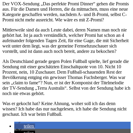
Der VOX-Sendung „Das perfekte Promi Dinner“ gehen die Promis
aus. Für die Damen und Herren, die da mitmachen, muss eine neue
Kategorie geschaffen werden, nachdem A- und B-Promi, selbst C-
Promi nicht mehr ausreicht. Wie wäre es mit Z-Promi?
Mittlerweile sind da auch Leute dabei, deren Namen man noch nie
gehört hat. Ist ja auch verständlich, welcher Promi hat schon an 4
aufeinander folgenden Tagen Zeit, für eine Gage, die mit Sicherheit
weit unter dem liegt, was der gemeine Fernsehzuschauer sich
vorstellt, und ist dann auch noch bereit, andere zu bekochen?
Als Deutschland gerade gegen Polen Fußball spielte, lief gerade die
Sendung mit einer geschätzten Einschaltquote von 10. Nicht 10
Prozent, nein, 10 Zuschauer. Dem Fußball-schauenden Rest der
Bevölkerung entging ein gewisser Thomas Fuchsberger. Was war
sein „claim to fame“? Nun, er ist der Komponist der Titelmelodie
der TV-Sendung „Terra Australis“. Selbst von der Sendung habe ich
noch nie etwas gehört.
Was er gekocht hat? Keine Ahnung, woher soll ich das denn
wissen? Ich habe das nur nachgelesen, ich habe die Sendung nicht
geschaut. Ich war beim Fußball.
teilen