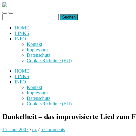
uiuiuiuiuiuiui.de
Toggle
Toggle
Suchen
mobile
search
nach:
menu
field
HOME
LINKS
INFO
Kontakt
Impressum
Datenschutz
Cookie-Richtlinie (EU)
HOME
LINKS
INFO
Kontakt
Impressum
Datenschutz
Cookie-Richtlinie (EU)
Dunkelheit – das improvisierte Lied zum F
15. Juni 2007
/
ui.
/
5 Comments