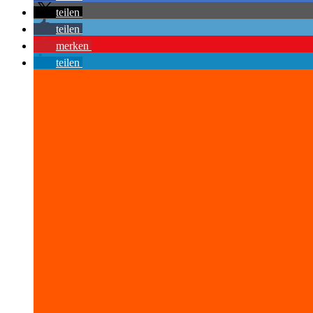
teilen
teilen
merken
teilen