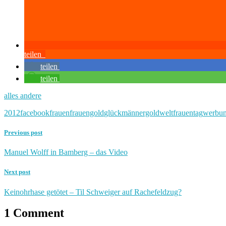
teilen
teilen
teilen
alles andere
2012
facebook
frauen
frauengold
glück
männergold
weltfrauentag
werbu
Previous post
Manuel Wolff in Bamberg – das Video
Next post
Keinohrhase getötet – Til Schweiger auf Rachefeldzug?
1 Comment