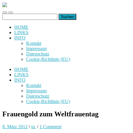
uiuiuiuiuiuiui.de
Toggle
Toggle
Suchen
mobile
search
nach:
menu
field
HOME
LINKS
INFO
Kontakt
Impressum
Datenschutz
Cookie-Richtlinie (EU)
HOME
LINKS
INFO
Kontakt
Impressum
Datenschutz
Cookie-Richtlinie (EU)
Frauengold zum Weltfrauentag
8. März 2012
/
ui.
/
1 Comment