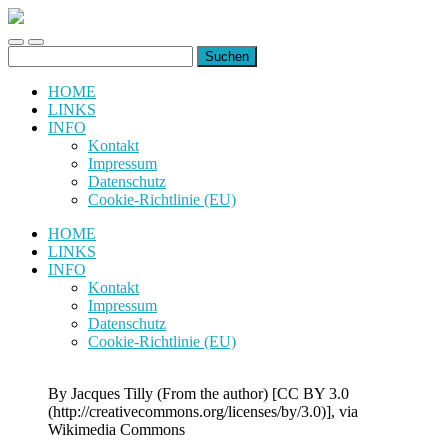
uiuiuiuiuiuiui.de
Toggle
Toggle
Suchen
mobile
search
nach:
menu
field
HOME
LINKS
INFO
Kontakt
Impressum
Datenschutz
Cookie-Richtlinie (EU)
HOME
LINKS
INFO
Kontakt
Impressum
Datenschutz
Cookie-Richtlinie (EU)
By Jacques Tilly (From the author) [CC BY 3.0
(http://creativecommons.org/licenses/by/3.0)], via
Wikimedia Commons