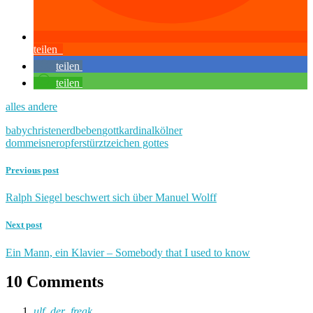
teilen
teilen
teilen
alles andere
baby
christen
erdbeben
gott
kardinal
kölner
dom
meisner
opfer
stürzt
zeichen gottes
Previous post
Ralph Siegel beschwert sich über Manuel Wolff
Next post
Ein Mann, ein Klavier – Somebody that I used to know
10 Comments
ulf_der_freak