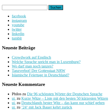
Suchen
nach:
facebook
instagram
youtube
twitter
linkedin
tumblr
Neueste Beiträge
Crowdwork auf Englisch
Welche Sprache spricht man in Luxemburg?
Wo darf man noch tanzen?
Tanzverbot! Der Gottesstaat NRW
Islamische Feiertage in Deutschland?
Neueste Kommentare
Philos
zu
Die 96 schönsten Wörter der Deutschen Sprache
ui.
zu
Kurze Witze – Liste mit den besten 50 kürzesten Witzen
ui.
zu
Deutschlands bester Witz – das kann nur schief gehen
ui.
zu
’24‘ mit Jack Bauer kehrt zurück