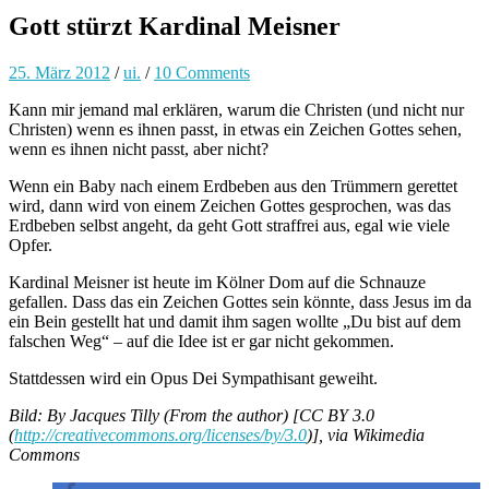
Gott stürzt Kardinal Meisner
25. März 2012
/
ui.
/
10 Comments
Kann mir jemand mal erklären, warum die Christen (und nicht nur
Christen) wenn es ihnen passt, in etwas ein Zeichen Gottes sehen,
wenn es ihnen nicht passt, aber nicht?
Wenn ein Baby nach einem Erdbeben aus den Trümmern gerettet
wird, dann wird von einem Zeichen Gottes gesprochen, was das
Erdbeben selbst angeht, da geht Gott straffrei aus, egal wie viele
Opfer.
Kardinal Meisner ist heute im Kölner Dom auf die Schnauze
gefallen. Dass das ein Zeichen Gottes sein könnte, dass Jesus im da
ein Bein gestellt hat und damit ihm sagen wollte „Du bist auf dem
falschen Weg“ – auf die Idee ist er gar nicht gekommen.
Stattdessen wird ein Opus Dei Sympathisant geweiht.
Bild: By Jacques Tilly (From the author) [CC BY 3.0
(
http://creativecommons.org/licenses/by/3.0
)], via Wikimedia
Commons