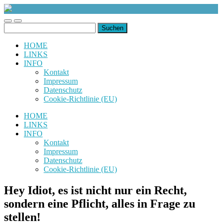
uiuiuiuiuiuiui.de
Toggle
Toggle
Suchen
mobile
search
nach:
menu
field
HOME
LINKS
INFO
Kontakt
Impressum
Datenschutz
Cookie-Richtlinie (EU)
HOME
LINKS
INFO
Kontakt
Impressum
Datenschutz
Cookie-Richtlinie (EU)
Hey Idiot, es ist nicht nur ein Recht,
sondern eine Pflicht, alles in Frage zu
stellen!