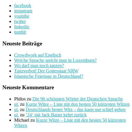
facebook
instagram
youtube
twitter
linkedin
tumblr
Neueste Beiträge
Crowdwork auf Englisch
Welche Sprache spricht man in Luxemburg?
Wo darf man noch tanzen?
Tanzverbot! Der Gottesstaat NRW
Islamische Feiertage in Deutschland?
Neueste Kommentare
Philos
zu
Die 96 schönsten Wörter der Deutschen Sprache
ui.
zu
Kurze Witze – Liste mit den besten 50 kürzesten Witzen
ui.
zu
Deutschlands bester Witz – das kann nur schief gehen
ui.
zu
’24‘ mit Jack Bauer kehrt zurück
Michael
zu
Kurze Witze – Liste mit den besten 50 kürzesten
Witzen