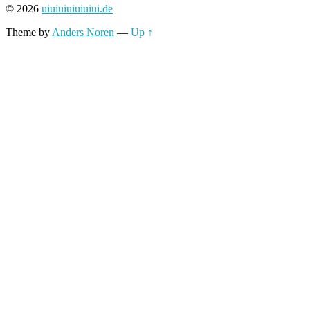
© 2026
uiuiuiuiuiuiui.de
Theme by
Anders Noren
—
Up ↑