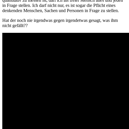
quantitativ zu messen ist, darf ich als freier Mensch alles und jeden
in Frage stellen. Ich darf nicht nur, es ist sogar die Pflicht eines
denkenden Menschen, Sachen und Personen in Frage zu stellen.
Hat der noch nie irgendwas gegen irgendetwas gesagt, was ihm
nicht gefällt??