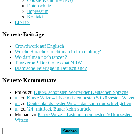
Cookie-Richtlinie (EU)
Datenschutz
Impressum
Kontakt
LINKS
Neueste Beiträge
Crowdwork auf Englisch
Welche Sprache spricht man in Luxemburg?
Wo darf man noch tanzen?
Tanzverbot! Der Gottesstaat NRW
Islamische Feiertage in Deutschland?
Neueste Kommentare
Philos
zu
Die 96 schönsten Wörter der Deutschen Sprache
ui.
zu
Kurze Witze – Liste mit den besten 50 kürzesten Witzen
ui.
zu
Deutschlands bester Witz – das kann nur schief gehen
ui.
zu
’24‘ mit Jack Bauer kehrt zurück
Michael
zu
Kurze Witze – Liste mit den besten 50 kürzesten
Witzen
Suchen
nach: