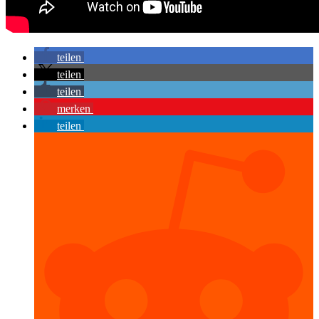
teilen
teilen
teilen
merken
teilen