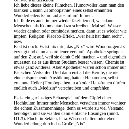
Ich liebe dieses kleine Filmchen. Humorvoller kann man den
blanken Unsinn ‚Homöopathie‘ eines selbst ernannten
Wunderheilers kaum ‚ad absurdum‘ führen.
Ich finde es auch immer wieder faszinierend, was dann
Menschen als Kommentar dazu schreiben. Mal soll Wasser
wieder denken oder zumindest merken, dann ist es wieder wie
impfen, Religion, Placebo-Effekt, „wer heilt hat dann recht“,
usw.
Fakt ist doch: Es ist nix drin, das „Nix“ wird Woodoo-gemäß
erzeugt und dann absurd teuer verkauft. Apotheker springen
auf den Zug auf, weil sie damit Geld machen – und eigentlich
muessten sie es aus ihrem Studium besser wissen: Chemie ist
etwas ganz Anderes! Aber Apotheker waren schon immer nur
Päckchen-Verkäufer. Und dann erst all die Berufe, die nie
eine entsprechende Ausbildung hatten: Hebammen, selbst
ernannte Heiler (Homöopathen, u.a.) oder Hausfrauen dürfen
endlich auch „Medizin“ verschreiben und empfehlen.
Es ist ein gar lustiges Schauspiel auf dem Gipfel einer
Hochkultur. Immer mehr Menschen verstehen immer weniger
die echten Zusammenhänge, denn es würde zu viel Verstand
benötigen und sie wählen dann einfache Lösungen (mind.
D12!): Flucht in Sekten, Para-Wissenschaften oder eben
Wunderheilung durch das Große „Nix“.