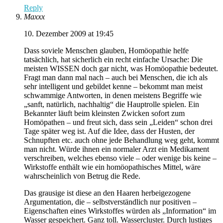
Reply
Maxxx
10. Dezember 2009 at 19:45
Dass soviele Menschen glauben, Homöopathie helfe
tatsächlich, hat sicherlich ein recht einfache Ursache: Die
meisten WISSEN doch gar nicht, was Homöopathie bedeutet.
Fragt man dann mal nach – auch bei Menschen, die ich als
sehr intelligent und gebildet kenne – bekommt man meist
schwammige Antworten, in denen meistens Begriffe wie
„sanft, natürlich, nachhaltig“ die Hauptrolle spielen. Ein
Bekannter läuft beim kleinsten Zwicken sofort zum
Homöpathen – und freut sich, dass sein „Leiden“ schon drei
Tage später weg ist. Auf die Idee, dass der Husten, der
Schnupften etc. auch ohne jede Behandlung weg geht, kommt
man nicht. Würde ihnen ein normaler Arzt ein Medikament
verschreiben, welches ebenso viele – oder wenige bis keine –
Wirkstoffe enthält wie ein homöopathisches Mittel, wäre
wahrscheinlich von Betrug die Rede.
Das grausige ist diese an den Haaren herbeigezogene
Argumentation, die – selbstverständlich nur positiven –
Eigenschaften eines Wirkstoffes würden als „Information“ im
Wasser gespeichert. Ganz toll. Wassercluster. Durch lustiges