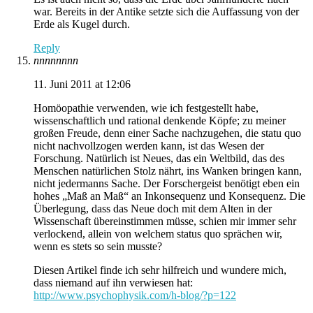
war. Bereits in der Antike setzte sich die Auffassung von der
Erde als Kugel durch.
Reply
nnnnnnnn
11. Juni 2011 at 12:06
Homöopathie verwenden, wie ich festgestellt habe,
wissenschaftlich und rational denkende Köpfe; zu meiner
großen Freude, denn einer Sache nachzugehen, die statu quo
nicht nachvollzogen werden kann, ist das Wesen der
Forschung. Natürlich ist Neues, das ein Weltbild, das des
Menschen natürlichen Stolz nährt, ins Wanken bringen kann,
nicht jedermanns Sache. Der Forschergeist benötigt eben ein
hohes „Maß an Maß“ an Inkonsequenz und Konsequenz. Die
Überlegung, dass das Neue doch mit dem Alten in der
Wissenschaft übereinstimmen müsse, schien mir immer sehr
verlockend, allein von welchem status quo sprächen wir,
wenn es stets so sein musste?
Diesen Artikel finde ich sehr hilfreich und wundere mich,
dass niemand auf ihn verwiesen hat:
http://www.psychophysik.com/h-blog/?p=122