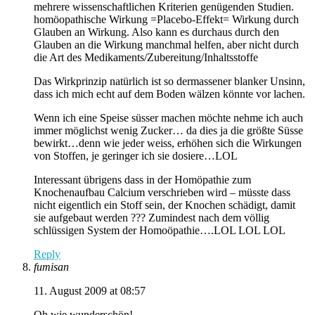
mehrere wissenschaftlichen Kriterien genügenden Studien.
homöopathische Wirkung =Placebo-Effekt= Wirkung durch
Glauben an Wirkung. Also kann es durchaus durch den
Glauben an die Wirkung manchmal helfen, aber nicht durch
die Art des Medikaments/Zubereitung/Inhaltsstoffe
Das Wirkprinzip natürlich ist so dermassener blanker Unsinn,
dass ich mich echt auf dem Boden wälzen könnte vor lachen.
Wenn ich eine Speise süsser machen möchte nehme ich auch
immer möglichst wenig Zucker… da dies ja die größte Süsse
bewirkt…denn wie jeder weiss, erhöhen sich die Wirkungen
von Stoffen, je geringer ich sie dosiere…LOL
Interessant übrigens dass in der Homöpathie zum
Knochenaufbau Calcium verschrieben wird – müsste dass
nicht eigentlich ein Stoff sein, der Knochen schädigt, damit
sie aufgebaut werden ??? Zumindest nach dem völlig
schlüssigen System der Homoöpathie….LOL LOL LOL
Reply
fumisan
11. August 2009 at 08:57
Oh wie wunderschön!