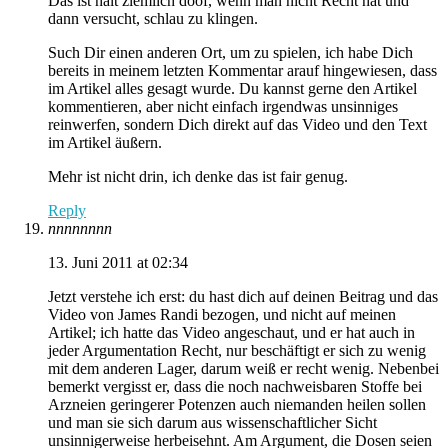
Das ist halt ziemlich doof, wenn man nicht Recht hat und
dann versucht, schlau zu klingen.
Such Dir einen anderen Ort, um zu spielen, ich habe Dich
bereits in meinem letzten Kommentar arauf hingewiesen, dass
im Artikel alles gesagt wurde. Du kannst gerne den Artikel
kommentieren, aber nicht einfach irgendwas unsinniges
reinwerfen, sondern Dich direkt auf das Video und den Text
im Artikel äußern.
Mehr ist nicht drin, ich denke das ist fair genug.
Reply
nnnnnnnn
13. Juni 2011 at 02:34
Jetzt verstehe ich erst: du hast dich auf deinen Beitrag und das
Video von James Randi bezogen, und nicht auf meinen
Artikel; ich hatte das Video angeschaut, und er hat auch in
jeder Argumentation Recht, nur beschäftigt er sich zu wenig
mit dem anderen Lager, darum weiß er recht wenig. Nebenbei
bemerkt vergisst er, dass die noch nachweisbaren Stoffe bei
Arzneien geringerer Potenzen auch niemanden heilen sollen
und man sie sich darum aus wissenschaftlicher Sicht
unsinnigerweise herbeisehnt. Am Argument, die Dosen seien