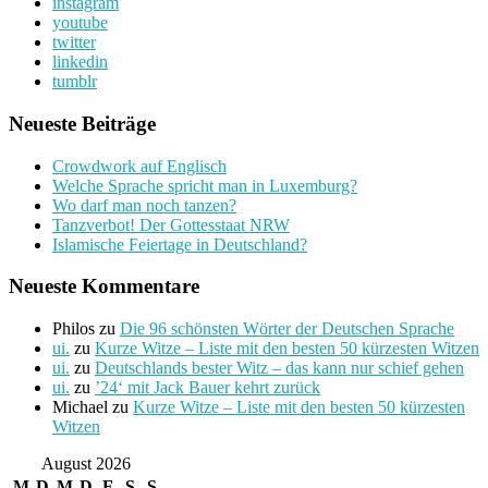
instagram
youtube
twitter
linkedin
tumblr
Neueste Beiträge
Crowdwork auf Englisch
Welche Sprache spricht man in Luxemburg?
Wo darf man noch tanzen?
Tanzverbot! Der Gottesstaat NRW
Islamische Feiertage in Deutschland?
Neueste Kommentare
Philos
zu
Die 96 schönsten Wörter der Deutschen Sprache
ui.
zu
Kurze Witze – Liste mit den besten 50 kürzesten Witzen
ui.
zu
Deutschlands bester Witz – das kann nur schief gehen
ui.
zu
’24‘ mit Jack Bauer kehrt zurück
Michael
zu
Kurze Witze – Liste mit den besten 50 kürzesten
Witzen
August 2026
M
D
M
D
F
S
S