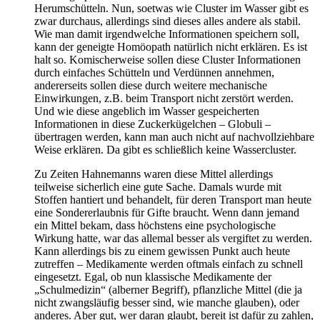
Herumschütteln. Nun, soetwas wie Cluster im Wasser gibt es
zwar durchaus, allerdings sind dieses alles andere als stabil.
Wie man damit irgendwelche Informationen speichern soll,
kann der geneigte Homöopath natürlich nicht erklären. Es ist
halt so. Komischerweise sollen diese Cluster Informationen
durch einfaches Schütteln und Verdünnen annehmen,
andererseits sollen diese durch weitere mechanische
Einwirkungen, z.B. beim Transport nicht zerstört werden.
Und wie diese angeblich im Wasser gespeicherten
Informationen in diese Zuckerkügelchen – Globuli –
übertragen werden, kann man auch nicht auf nachvollziehbare
Weise erklären. Da gibt es schließlich keine Wassercluster.
Zu Zeiten Hahnemanns waren diese Mittel allerdings
teilweise sicherlich eine gute Sache. Damals wurde mit
Stoffen hantiert und behandelt, für deren Transport man heute
eine Sondererlaubnis für Gifte braucht. Wenn dann jemand
ein Mittel bekam, dass höchstens eine psychologische
Wirkung hatte, war das allemal besser als vergiftet zu werden.
Kann allerdings bis zu einem gewissen Punkt auch heute
zutreffen – Medikamente werden oftmals einfach zu schnell
eingesetzt. Egal, ob nun klassische Medikamente der
„Schulmedizin“ (alberner Begriff), pflanzliche Mittel (die ja
nicht zwangsläufig besser sind, wie manche glauben), oder
anderes. Aber gut, wer daran glaubt, bereit ist dafür zu zahlen,