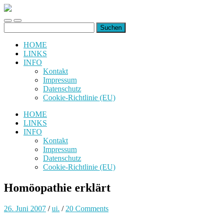
uiuiuiuiuiuiui.de
Toggle
Toggle
Suchen
mobile
search
nach:
menu
field
HOME
LINKS
INFO
Kontakt
Impressum
Datenschutz
Cookie-Richtlinie (EU)
HOME
LINKS
INFO
Kontakt
Impressum
Datenschutz
Cookie-Richtlinie (EU)
Homöopathie erklärt
26. Juni 2007
/
ui.
/
20 Comments