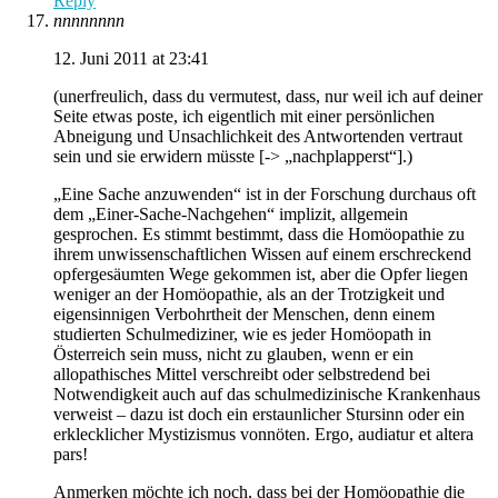
Reply
nnnnnnnn
12. Juni 2011 at 23:41
(unerfreulich, dass du vermutest, dass, nur weil ich auf deiner
Seite etwas poste, ich eigentlich mit einer persönlichen
Abneigung und Unsachlichkeit des Antwortenden vertraut
sein und sie erwidern müsste [-> „nachplapperst“].)
„Eine Sache anzuwenden“ ist in der Forschung durchaus oft
dem „Einer-Sache-Nachgehen“ implizit, allgemein
gesprochen. Es stimmt bestimmt, dass die Homöopathie zu
ihrem unwissenschaftlichen Wissen auf einem erschreckend
opfergesäumten Wege gekommen ist, aber die Opfer liegen
weniger an der Homöopathie, als an der Trotzigkeit und
eigensinnigen Verbohrtheit der Menschen, denn einem
studierten Schulmediziner, wie es jeder Homöopath in
Österreich sein muss, nicht zu glauben, wenn er ein
allopathisches Mittel verschreibt oder selbstredend bei
Notwendigkeit auch auf das schulmedizinische Krankenhaus
verweist – dazu ist doch ein erstaunlicher Stursinn oder ein
erklecklicher Mystizismus vonnöten. Ergo, audiatur et altera
pars!
Anmerken möchte ich noch, dass bei der Homöopathie die