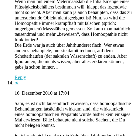
Wenn man mit einem Metermassstab die Inhaltsmenge eines
Flüssigkeitsbehälters bestimmen will, klappt das irgendwie
nicht so recht. Aber man kann ja auch behaupten, dass das zu
untersuchende Objekt nicht geeignet ist! Nun, so wird die
Homöopathie immer krampfhaft mit falschen (sprich:
ungeeigneten) Massstäben gemessen. So kann man natürlich
tausendmal und mehr „beweisen“, dass Homöopathie nicht
funktioniert!
Die Erde war ja auch über Jahrhunderet flach. Wer etwas
anderes behauptete, musste damit rechnen, auf dem
Scheiterhaufen (der sakralen Wissenschaft) zu enden. Aber
Ignoranten, die nichts wissen, aber alles erklären können,
gabs ja schon immer…
Reply
ui.
16. Dezember 2010 at 17:04
Säm, es ist nicht tausendfach erwiesen, dass homöopathische
Behandlungen tatsächlich wirksam sind, die wirksamkeit
eines homöopathischen Präparats wurde bisher kein einziges
Mal erwiesen. Bitte behaupte nicht solche Sachen, die Du
nicht belegen kannst.
Es ist auch nicht so, dass die Erde über Jahrhunderte flach