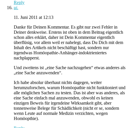
Reply
ui.
11. Juni 2011 at 12:13
Danke für Deinen Kommentar. Es gibt nur zwei Fehler in
Deiner denkweise. Erstens ist oben in dem Beitrag eigentlich
schon alles erklärt, daher ist Dein Kommentar eigentlich
überflüsig, vor allem weil er nahelegt, dass Du Dich mit dem
Inhalt des Artikels nicht beschäftigt hast, sondern nur
irgendwas Homöopathie-Anhänger-indoktrieniertes
nachplapperst.
Und zweitens ist „eine Sache nachzugehen“ etwas anderes als
„eine Sache anzuwenden“.
Ich habe absolur überhaut nichts dagegen, weiter
herumzuforschen, warum Homöopathie nicht funktioniert und
alle möglichen Sachen zu testen. Das ist aber was anderes, als
eine Sache einfach mal anzuwenden, obwohl es keinen
einzigen Beweis für irgendeine Wirksamkeit gibt, aber
tonnenweise Belege für Schädlichkeit (nicht er se, sondern
wenn Leute auf normale Medizin verzichten, wegen
Homöopthie).