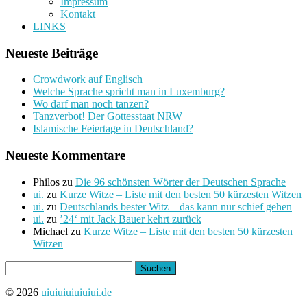
Impressum
Kontakt
LINKS
Neueste Beiträge
Crowdwork auf Englisch
Welche Sprache spricht man in Luxemburg?
Wo darf man noch tanzen?
Tanzverbot! Der Gottesstaat NRW
Islamische Feiertage in Deutschland?
Neueste Kommentare
Philos
zu
Die 96 schönsten Wörter der Deutschen Sprache
ui.
zu
Kurze Witze – Liste mit den besten 50 kürzesten Witzen
ui.
zu
Deutschlands bester Witz – das kann nur schief gehen
ui.
zu
’24‘ mit Jack Bauer kehrt zurück
Michael
zu
Kurze Witze – Liste mit den besten 50 kürzesten
Witzen
Suchen
nach:
© 2026
uiuiuiuiuiuiui.de