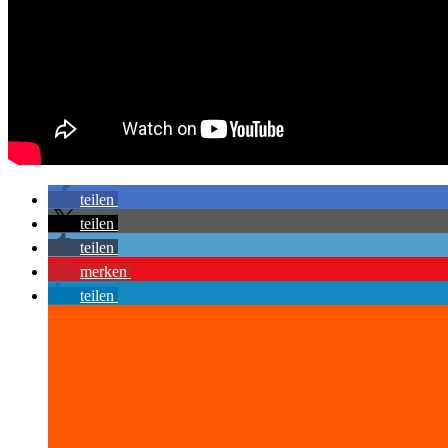
teilen
teilen
teilen
merken
teilen