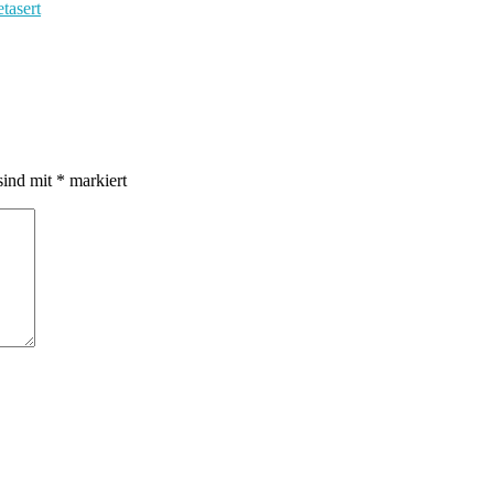
tasert
sind mit
*
markiert