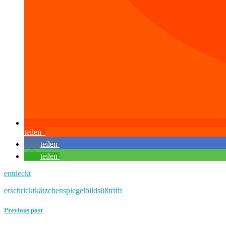
teilen
teilen
teilen
entdeckt
erschrickt
kätzchen
spiegelbild
süß
trifft
Previous post