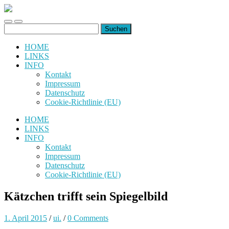
uiuiuiuiuiuiui.de
Toggle
Toggle
Suchen
mobile
search
nach:
menu
field
HOME
LINKS
INFO
Kontakt
Impressum
Datenschutz
Cookie-Richtlinie (EU)
HOME
LINKS
INFO
Kontakt
Impressum
Datenschutz
Cookie-Richtlinie (EU)
Kätzchen trifft sein Spiegelbild
1. April 2015
/
ui.
/
0 Comments