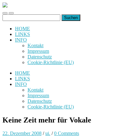
uiuiuiuiuiuiui.de
Toggle
Toggle
Suchen
mobile
search
nach:
menu
field
HOME
LINKS
INFO
Kontakt
Impressum
Datenschutz
Cookie-Richtlinie (EU)
HOME
LINKS
INFO
Kontakt
Impressum
Datenschutz
Cookie-Richtlinie (EU)
Keine Zeit mehr für Vokale
22. Dezember 2008
/
ui.
/
0 Comments