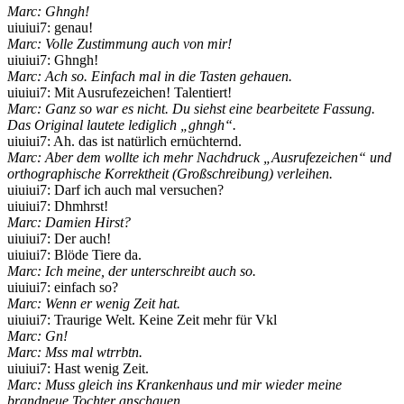
Marc: Ghngh!
uiuiui7: genau!
Marc: Volle Zustimmung auch von mir!
uiuiui7: Ghngh!
Marc: Ach so. Einfach mal in die Tasten gehauen.
uiuiui7: Mit Ausrufezeichen! Talentiert!
Marc: Ganz so war es nicht. Du siehst eine bearbeitete Fassung.
Das Original lautete lediglich „ghngh“.
uiuiui7: Ah. das ist natürlich ernüchternd.
Marc: Aber dem wollte ich mehr Nachdruck „Ausrufezeichen“ und
orthographische Korrektheit (Großschreibung) verleihen.
uiuiui7: Darf ich auch mal versuchen?
uiuiui7: Dhmhrst!
Marc: Damien Hirst?
uiuiui7: Der auch!
uiuiui7: Blöde Tiere da.
Marc: Ich meine, der unterschreibt auch so.
uiuiui7: einfach so?
Marc: Wenn er wenig Zeit hat.
uiuiui7: Traurige Welt. Keine Zeit mehr für Vkl
Marc: Gn!
Marc: Mss mal wtrrbtn.
uiuiui7: Hast wenig Zeit.
Marc: Muss gleich ins Krankenhaus und mir wieder meine
brandneue Tochter anschauen.