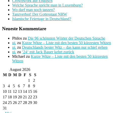
Crowdwork auf Englisch
Welche Sprache spricht man in Luxemburg?
Wo darf man noch tanzen?
Tanzverbot! Der Gottesstaat NRW
Islamische Feiertage in Deutschland?
Neueste Kommentare
Philos
zu
Die 96 schönsten Wörter der Deutschen Sprache
ui.
zu
Kurze Witze – Liste mit den besten 50 kürzesten Witzen
ui.
zu
Deutschlands bester Witz – das kann nur schief gehen
ui.
zu
’24‘ mit Jack Bauer kehrt zurück
Michael
zu
Kurze Witze – Liste mit den besten 50 kürzesten
Witzen
August 2026
M
D
M
D
F
S
S
1
2
3
4
5
6
7
8
9
10
11
12
13
14
15
16
17
18
19
20
21
22
23
24
25
26
27
28
29
30
31