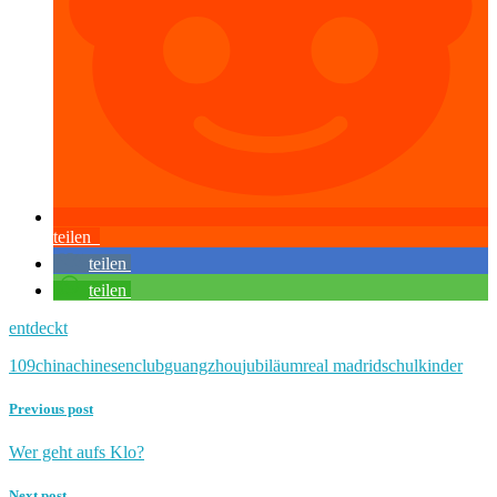
teilen
teilen
teilen
entdeckt
109
china
chinesen
club
guangzhou
jubiläum
real madrid
schulkinder
Previous post
Wer geht aufs Klo?
Next post