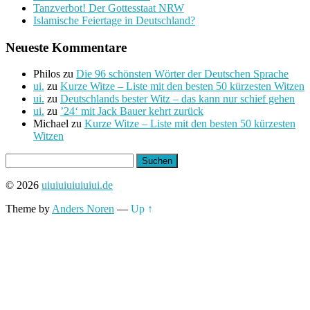
Tanzverbot! Der Gottesstaat NRW
Islamische Feiertage in Deutschland?
Neueste Kommentare
Philos
zu
Die 96 schönsten Wörter der Deutschen Sprache
ui.
zu
Kurze Witze – Liste mit den besten 50 kürzesten Witzen
ui.
zu
Deutschlands bester Witz – das kann nur schief gehen
ui.
zu
’24‘ mit Jack Bauer kehrt zurück
Michael
zu
Kurze Witze – Liste mit den besten 50 kürzesten
Witzen
Suchen
nach:
© 2026
uiuiuiuiuiuiui.de
Theme by
Anders Noren
—
Up ↑