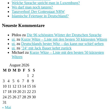
Welche Sprache spricht man in Luxemburg?
Wo darf man noch tanzen?
Tanzverbot! Der Gottesstaat NRW
Islamische Feiertage in Deutschland?
Neueste Kommentare
Philos
zu
Die 96 schönsten Wörter der Deutschen Sprache
ui.
zu
Kurze Witze – Liste mit den besten 50 kürzesten Witzen
ui.
zu
Deutschlands bester Witz – das kann nur schief gehen
ui.
zu
’24‘ mit Jack Bauer kehrt zurück
Michael
zu
Kurze Witze – Liste mit den besten 50 kürzesten
Witzen
August 2026
M
D
M
D
F
S
S
1
2
3
4
5
6
7
8
9
10
11
12
13
14
15
16
17
18
19
20
21
22
23
24
25
26
27
28
29
30
31
« Mai