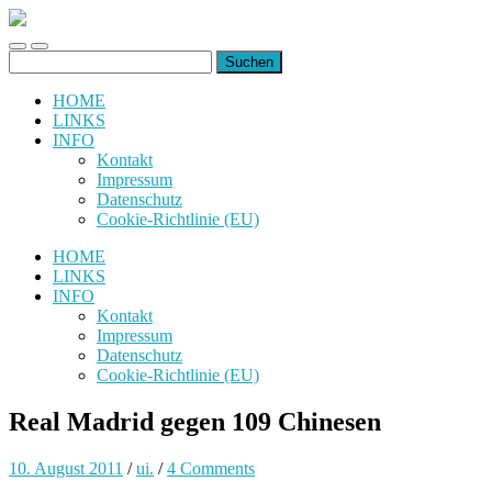
uiuiuiuiuiuiui.de
Toggle
Toggle
Suchen
mobile
search
nach:
menu
field
HOME
LINKS
INFO
Kontakt
Impressum
Datenschutz
Cookie-Richtlinie (EU)
HOME
LINKS
INFO
Kontakt
Impressum
Datenschutz
Cookie-Richtlinie (EU)
Real Madrid gegen 109 Chinesen
10. August 2011
/
ui.
/
4 Comments