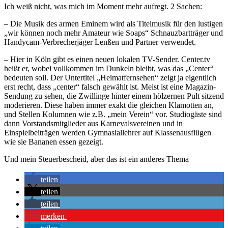
Ich weiß nicht, was mich im Moment mehr aufregt. 2 Sachen:
– Die Musik des armen Eminem wird als Titelmusik für den lustigen
„wir können noch mehr Amateur wie Soaps“ Schnauzbartträger und
Handycam-Verbrecherjäger Lenßen und Partner verwendet.
– Hier in Köln gibt es einen neuen lokalen TV-Sender. Center.tv
heißt er, wobei vollkommen im Dunkeln bleibt, was das „Center“
bedeuten soll. Der Untertitel „Heimatfernsehen“ zeigt ja eigentlich
erst recht, dass „center“ falsch gewählt ist. Meist ist eine Magazin-
Sendung zu sehen, die Zwillinge hinter einem hölzernen Pult sitzend
moderieren. Diese haben immer exakt die gleichen Klamotten an,
und Stellen Kolumnen wie z.B. „mein Verein“ vor. Studiogäste sind
dann Vorstandsmitglieder aus Karnevalsvereinen und in
Einspielbeiträgen werden Gymnasiallehrer auf Klassenausflügen
wie sie Bananen essen gezeigt.
Und mein Steuerbescheid, aber das ist ein anderes Thema
teilen
teilen
teilen
merken