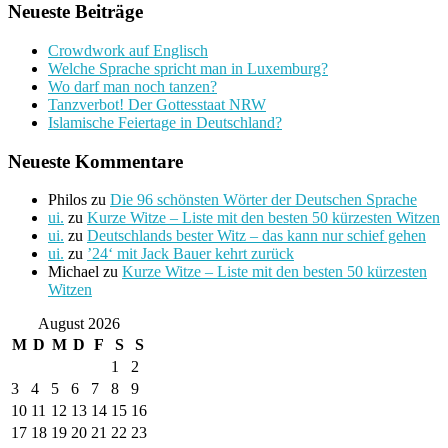
Neueste Beiträge
Crowdwork auf Englisch
Welche Sprache spricht man in Luxemburg?
Wo darf man noch tanzen?
Tanzverbot! Der Gottesstaat NRW
Islamische Feiertage in Deutschland?
Neueste Kommentare
Philos
zu
Die 96 schönsten Wörter der Deutschen Sprache
ui.
zu
Kurze Witze – Liste mit den besten 50 kürzesten Witzen
ui.
zu
Deutschlands bester Witz – das kann nur schief gehen
ui.
zu
’24‘ mit Jack Bauer kehrt zurück
Michael
zu
Kurze Witze – Liste mit den besten 50 kürzesten
Witzen
August 2026
M
D
M
D
F
S
S
1
2
3
4
5
6
7
8
9
10
11
12
13
14
15
16
17
18
19
20
21
22
23