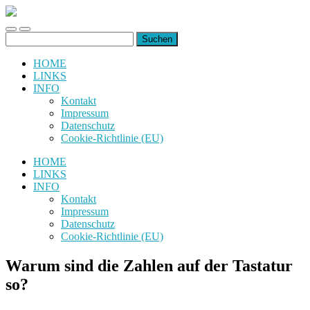
uiuiuiuiuiuiui.de
Toggle
Toggle
Suchen
mobile
search
nach:
menu
field
HOME
LINKS
INFO
Kontakt
Impressum
Datenschutz
Cookie-Richtlinie (EU)
HOME
LINKS
INFO
Kontakt
Impressum
Datenschutz
Cookie-Richtlinie (EU)
Warum sind die Zahlen auf der Tastatur
so?